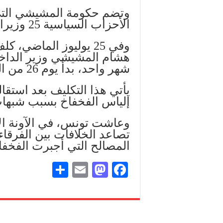
وتضم حكومة المشيشي التي
الأحزاب السياسية 25 وزيرا و3 كتّاب دولة.
وفي 25 يوليوز الماضي
هشام المشيشي وزير الداخل
شهر واحد، بدأ يوم 26 من الشهر ذاته.
يأتي هذا التكليف بعد استق
إلياس الفخفاخ بسبب شبها
وعاشت تونس، في الآونة الأ
تصاعد الخلافات بين الفرقا
المصالح التي أجبرت الفخفا
S
E
M
Fa
ha
m
as
ce
re
ail
to
bo
do
ok