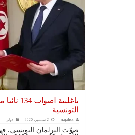
باغلبية اص
التونسية
majaliss
2 سبتمبر، 2020
دولي
صوّت البرلمان التونسي، في