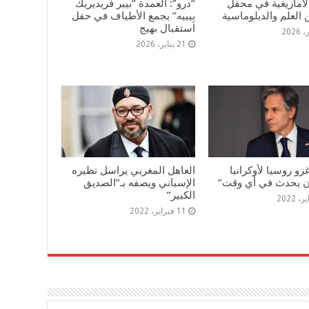
الأمازيغية في محفل
“درو”: العمدة “بيير فريديريك
 العلم والدبلوماسية
بِيييه” يجمع الأطياف في حفل
استقبال بهيج
21 يناير، 2026
غزو روسيا لأوكرانيا
العاهل المغربي يراسل نظيره
ن يحدث في أي وقت”
الإسباني ويصفه بـ”الصديق
الكبير”
11 فبراير، 2022