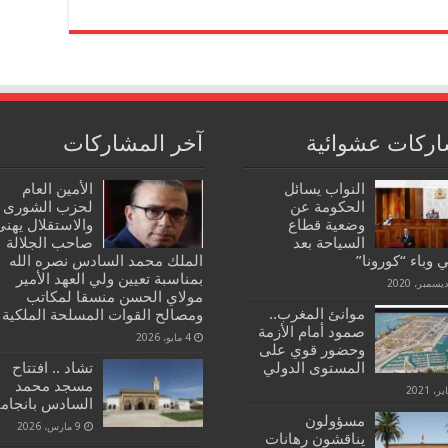
ركات عشوائية
آخر المشاركات
النواب يسائل
الأمين العام
الحكومة عن
لحزب الشورى
وضعية قطاع
والاستقلال يهنئ
السياحة بعد
صاحب الجلالة
وباء “كورونا”
الملك محمد السادس نصره الله
بمناسبة تعيين ولي العهد الأمير
مولاي الحسن منسقا لمكاتب
موانئ المغرب..
ومصالح القوات المسلحة الملكية
صمود أمام الأزمة
4 مايو، 2026
وحضور قوي على
المستوى الدولي
تشاد .. افتتاح
مسجد محمد
السادس بانجامي
مسؤولون
9 مارس، 2026
يناقشون رهانات