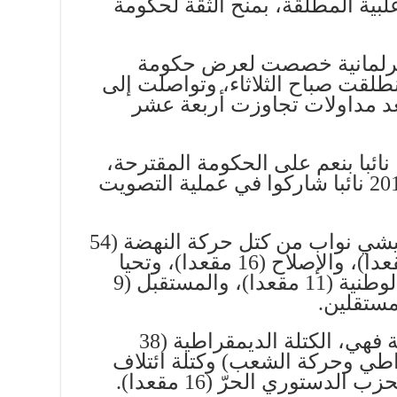
 02 شتنبر 2020، بالأغلبية المطلقة، بمنح الثقة لحكومة
 برلمانية خصصت لعرض حكومة
لقت صباح الثلاثاء، وتواصلت إلى
بعد مداولات تجاوزت أربعة عشر
وشهد التصويت موافقة 134 نائبا بنعم على الحكومة المقترحة،
واعتراض 67 ودون تحفّظ (201 نائبا شاركوا في عملية التصويت
وصوّت لصالح حكومة المشيشي نواب من كتل حركة النهضة (54
مقعدا)، وقلب تونس (27 مقعدا)، والإصلاح (16 مقعدا)، وتحيا
تونس (10 مقاعد)، والكتلة الوطنية (11 مقعدا)، والمستقبل (9
مستقلين.
أمّا الكتل الرافضة لمنح الثقة فهي، الكتلة الديمقراطية (38
راطي وحركة الشعب) وكتلة ائتلاف