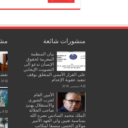
منشورات شائعة
مشا
بيان المنظمة
المغربية لحقوق
الإنسان تدعو الى
التصويت الإيجابي
على القرار الأممي المتعلق بوقف
تفشي 
تنفيذ عقوبة الإعدام
20 ديسمبر، 2020
4 ديسمبر، 2018
الأمين العام
لحزب الشورى
والاستقلال يهنئ
صاحب الجلالة
8 يناير، 2021
الملك محمد السادس نصره الله
بمناسبة تعيين ولي العهد الأمير
مولاي الحسن منسقا لمكاتب