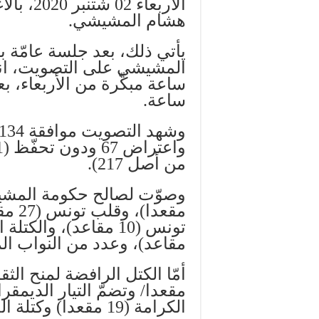
الأربعاء
هشام المشيشي.
يأتي ذلك، بعد جلسة عامّة
المشيشي على التصويت، انط
ساعة مبكّرة من الأربعاء، 
ساعة.
من أصل 217).
مقاعد)، وعدد من النواب ال
مقعدا/ وتضمّ التيار الديمق
الكرامة (19 مقعدا) وكتلة الحزب الدستوري الحرّ (16 مقعدا).