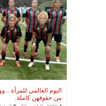
اليوم العالمي للمرأة…وو
من حقوقهن كاملة.
majaliss
8 مارس، 2021
الأسرة و ا