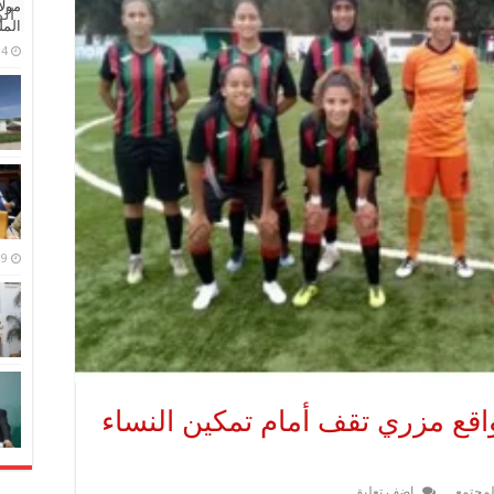
مولا
ال
المل
4 مايو، 2026
9 مارس، 2026
اقع مزري تقف أمام تمكين النساء
لمجتمع
اضف تعليق