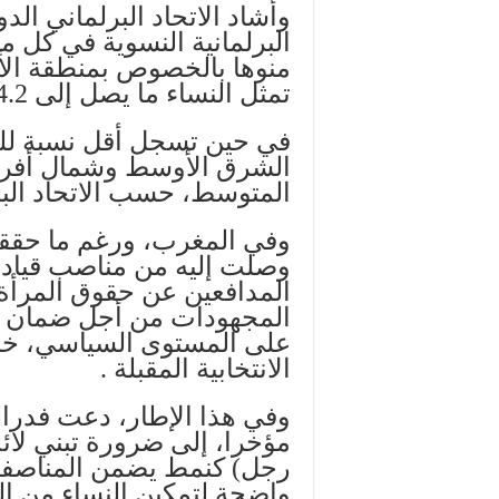
وأشاد الاتحاد البرلماني الد
البرلمانية النسوية في كل م
منوها بالخصوص بمنطقة الأم
تمثل النساء ما يصل إلى 34.2 في المائة من أعضاء البرلمان.
في حين تسجل أقل نسبة للمش
المتوسط، حسب الاتحاد البر
وفي المغرب، ورغم ما حققته
وصلت إليه من مناصب قيادي
المدافعين عن حقوق المرأة 
المجهودات من أجل ضمان مش
على المستوى السياسي، خا
الانتخابية المقبلة .
وفي هذا الإطار، دعت فدرال
مؤخرا، إلى ضرورة تبني لائ
رجل) كنمط يضمن المناصفة 
واضحة لتمكين النساء من ا