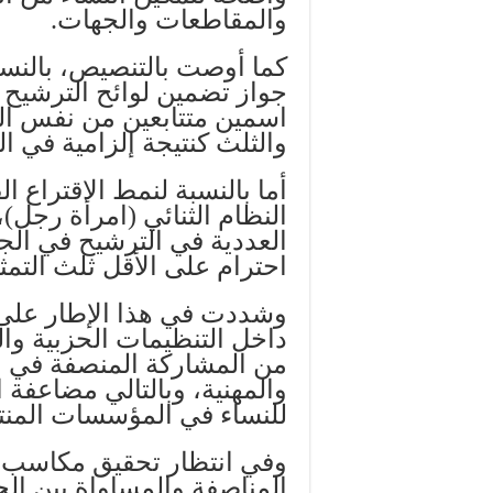
والمقاطعات والجهات.
كما أوصت بالتنصيص، بالنسبة
جواز تضمين لوائح الترشيح بر
اسمين متتابعين من نفس الج
والثلث كنتيجة إلزامية في ال
أما بالنسبة لنمط الاقتراع ا
النظام الثنائي (امرأة رجل)،
العددية في الترشيح في الجم
احترام على الأقل ثلث التمث
وشددت في هذا الإطار على 
داخل التنظيمات الحزبية وال
من المشاركة المنصفة في ال
والمهنية، وبالتالي مضاعفة 
للنساء في المؤسسات المنتخ
وفي انتظار تحقيق مكاسب ج
المناصفة والمساواة بين ال