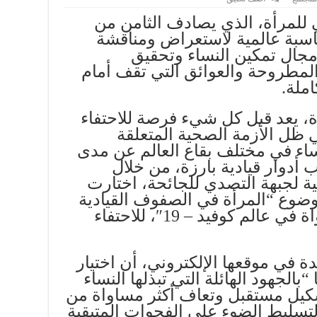
ي للمرأة، الذي يصادف الثامن من
سبة عالمية لاستعراض ومناقشة
مجال تمكين النساء وتحقيق
لمطروحة والعوائق التي تقف أمام
ملة.
أة، يعد قبل كل شيء فرصة للاحتفاء
ي ظل الأزمة الصحية المتعلقة
ت النساء في مختلف بقاع العالم عن مدى
دوار قيادية بارزة، من خلال
 لجبهة التصدي للجائحة، اختارت
وضوع “المرأة في الصفوف القيادية
لتحقيق مستقبل من المساواة في عالم كوفيد – 19″، للاحتفاء
 في موقعها الإلكتروني، أن اختيار
“بالجهود الهائلة التي تبذلها النساء
شكيل مستقبل وتعاف أكثر مساواة من
، كما يأتي لتسليط الضوء على الفجوات المتبقية