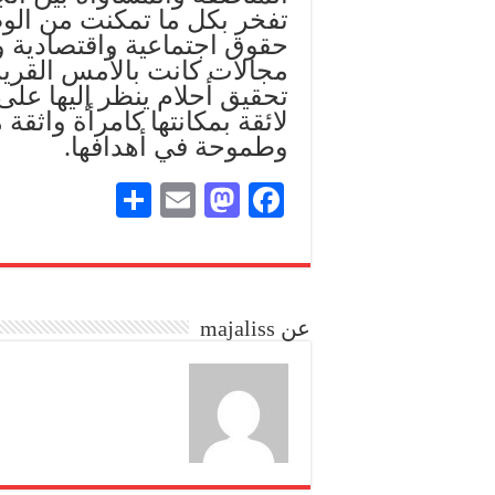
تفخر بكل ما تمكنت من الوص
حقوق اجتماعية واقتصادية 
مجالات كانت بالأمس القري
تحقيق أحلام ينظر إليها عل
لائقة بمكانتها كامرأة واثقة 
وطموحة في أهدافها.
S
E
M
Fa
ha
m
as
ce
re
ail
to
bo
do
ok
عن majaliss
n