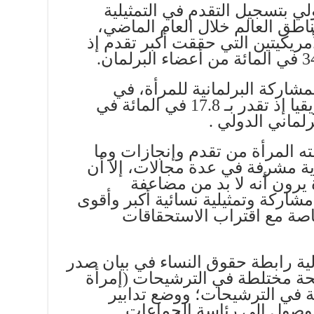
ولي بتسجيل التقدم في التمثيلية
ناطق العالم خلال العام الماضي،
ريكيتين التي حققت أكبر تقدم إذ
اركة البرلمانية للمرأة، في
الشرق الأوسط وشمال أفريقيا إذ تقدر بـ 17.8 في المائة في
لماني الدولي .
 المرأة من تقدم وإنجازات وما
ة مشرفة في عدة مجالات، إلا أن
يرون أنه لا بد من مضاعفة
اركة وتمثيلية نسائية أكبر وأقوى
صة مع اقتراب الاستحقاقات
ية رابطة حقوق النساء في بيان صدر
حة مختلطة في الترشيحات (إمرأة
في الترشيحات؛ ووضع تدابير
لوصول إلى رئاسة الجماعات