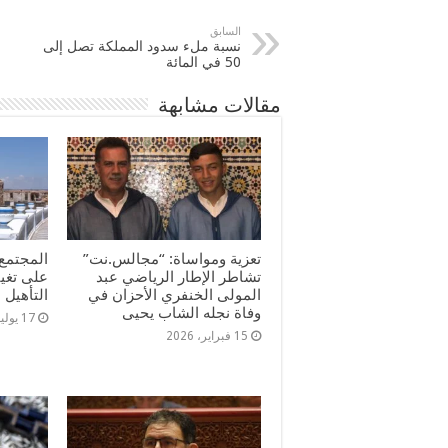
السابق
نسبة ملء سدود المملكة تصل إلى
50 في المائة
مقالات مشابهة
تعزية ومواساة: “مجالس.نت”
المجتمع 
تشاطر الإطار الرياضي عبد
على تغي
المولى الخنفري الأحزان في
التأهيل
وفاة نجله الشاب يحيى
17 يوليو، 2025
15 فبراير، 2026