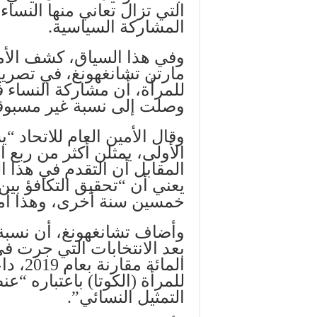
التي تزال تعاني منها النسا
المشاركة السياسية.
وفي هذا السياق، كشف الأمين
مارتن تشانغهونغ، في تصريح
للمرأة، أن مشاركة النساء ف
وصلت إلى نسبة غير مسبوقة بلغت 25.5 
وقال الأمين العام للاتحاد 
الأولى، يمثلن أكثر من ربع ال
المقابل أن التقدم في هذا ا
يعني أن “تحقيق التكافؤ بي
خمسين سنة أخرى، وهذا أمر
وأضاف تشانغهونغ، أن نسبة 
المائة
للمرأة (الكوتا) باعتباره “
التمثيل النسائي”.