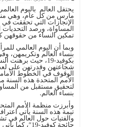
يحتفل العالم باليوم العالم
مارس من كل عام، وهي منا
الإنجازات التي تحققت في 
المساواة، ورصد التحديات ا
تمكين النساء من حقوقهن كا
وبما أن اليوم العالمي للمر
بنساء العالم وتكريمهن، وف
بكوفيد-19، حيث برهن
شجاعتهن وقدرتهن على لعب أ
الوقوف في الخطوط الأمامية
الأمم المتحدة هذه السنة م
بنساء العالم.
وأبرزت منظمة الأمم المتحدة
تيمة هذه السنة يأتي اعترافا 
والفتيات حول العالم في ت
جائحة كوفيد-19″