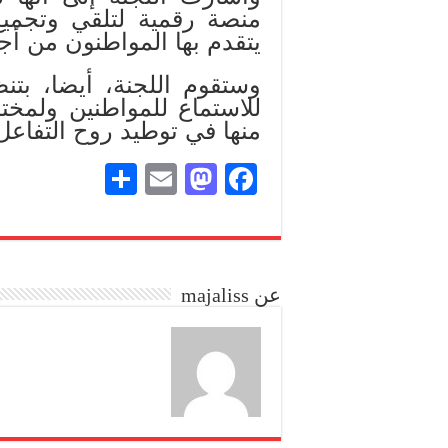
منصة رقمية لتلقي وتجميع
يتقدم بها المواطنون من أج
وستقوم اللجنة، أيضا، بتن
للاستماع للمواطنين ولمخت
منها في توطيد روح التفاعل 
S
E
M
Fa
ha
m
as
ce
re
ail
to
bo
do
ok
عن majaliss
n