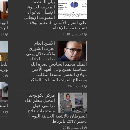
بيان المنظمة
المغربية لحقوق
الإنسان تدعو الى
التصويت الإيجابي
على القرار الأممي المتعلق بوقف
الهيئ
تنفيذ عقوبة الإعدام
الرش
4 ديسمبر، 2018
24 مارس، 2021
الأمين العام
لحزب الشورى
والاستقلال يهنئ
صاحب الجلالة
الملك محمد السادس نصره الله
للحال
بمناسبة تعيين ولي العهد الأمير
وبري
مولاي الحسن منسقا لمكاتب
10 أبريل، 2020
ومصالح القوات المسلحة الملكية
4 مايو، 2026
مركز انكولوجيا
النخيل ينظم لقاء
دراسي حول
المن
مستجدات علاج
11 مارس، 2020
السرطان بالاشعة الحديتة اليوم 1
دجنبر 2018 بالرباط
1 ديسمبر، 2018