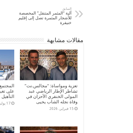
السابق
آلية “المثمر المتنقل” المخصصة
للأشجار المثمرة تصل إلى إقليم
خنيفرة
مقالات مشابهة
تعزية ومواساة: “مجالس.نت”
المجتمع 
تشاطر الإطار الرياضي عبد
على تغي
المولى الخنفري الأحزان في
التأهيل
وفاة نجله الشاب يحيى
17 يوليو، 2025
15 فبراير، 2026