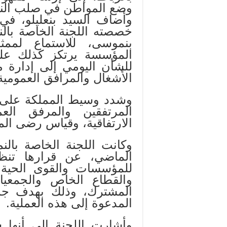
وضع المواطن في صلب النمو
وأضاف السيد بنعليلو، في
خصصته اللجنة الخاصة بالن
بنموسى، للاستماع لم
المؤسسة يرتكز كذلك على 
للشأن اليومي إلى إدارة م
الأشغال والمرافق العمومية
وشدد وسيط المملكة على ض
المرتفقين والمرفق ال
الارتفاقية، وقياس رضى المر
الماضي، عن قرارها تنظ
للمؤسسات والقوى الحية ل
والقطاع الخاص والجمعيات
المشترك، وذلك بهدف جم
المدعوة إلى هذه العملية.
وأشارت اللجنة إلى أنها 