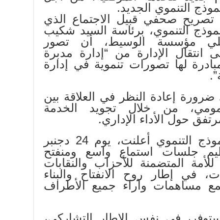
ذج التنموي الجديد.
 تصريح صحفي قبيل الاجتماع الذي
موذج التنموي، برئاسة السيد شكيب
مثلي مؤسسة الوسيط، أن تصور
انتقال الإدارة من “إدارة مدبرة
بادرة لها تصورات تنموية في إدارة
”.
رورة إعادة النظر في العلاقة بين
عمومي، من خلال تجويد الخدمة
تفق حول الأداء الإداري.
وكانت اللجنة الخاصة بالنموذج التنموي أعلنت، يوم 24 دجنبر
يم جلسات استماع واسع ومنفتح
لأمة المتضمنة للأحزاب والنقابات
، في إطار روح الانفتاح والبناء
ع مساهمات وآراء جميع الأطراف
ستوفر، في نفس الإطار التشاركي،