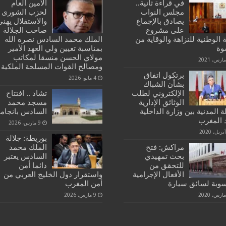
في قراءة ثانية..
الأمين العام
مجلس النواب
لحزب الشورى
يصادق بالإجماع
والاستقلال يهنئ
على مشروع
صاحب الجلالة
ة الوطنية للنزاهة والوقاية من
الملك محمد السادس نصره الله
وة
بمناسبة تعيين ولي العهد الأمير
مولاي الحسن منسقا لمكاتب
ومصالح القوات المسلحة الملكية
برتكول اتفاق
4 مايو، 2026
بشأن الشباك
الإلكتروني لطلب
تشاد .. افتتاح
الوثائق الإدارية
مسجد محمد
ة المدنية بين وزارة الداخلية
السادس بانجامي
د المغرب
9 مارس، 2026
بوريطة: جلالة
مراكش: فتح
الملك محمد
بحث تمهيدي
السادس يعتبر
للتحقق من
دائما أمن
الأفعال الإجرامية
واستقرار دول الخليج العربي من
سوبة لسائق سيارة
أمن المغرب
9 مارس، 2026