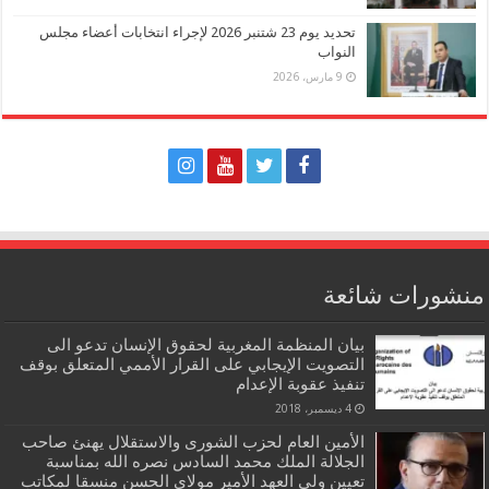
تحديد يوم 23 شتنبر 2026 لإجراء انتخابات أعضاء مجلس
النواب
9 مارس، 2026
منشورات شائعة
بيان المنظمة المغربية لحقوق الإنسان تدعو الى
التصويت الإيجابي على القرار الأممي المتعلق بوقف
تنفيذ عقوبة الإعدام
4 ديسمبر، 2018
الأمين العام لحزب الشورى والاستقلال يهنئ صاحب
الجلالة الملك محمد السادس نصره الله بمناسبة
تعيين ولي العهد الأمير مولاي الحسن منسقا لمكاتب