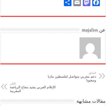
S
E
M
Fa
ha
m
as
ce
re
ail
to
bo
do
ok
عن majaliss
n
السابق
دعم مغربي متواصل لفلسطين ماديا
ومعنويا
التالي
الإعلام العربي يشيد بنجاح الرياضة
المغربية
مقالات مشابهة