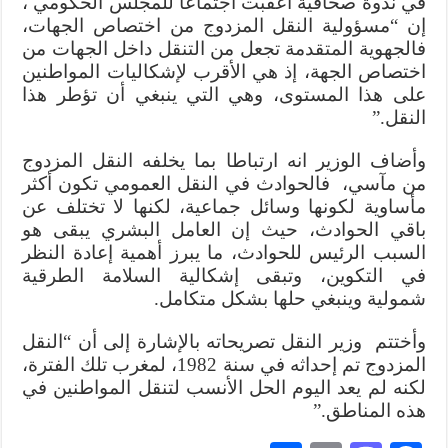
في ندوة صحافية أعقبت اجتماعا للمجلس الحكومي ،
إن “مسؤولية النقل المزدوج من اختصاص الجهات،
فالجهوية المتقدمة تجعل من التنقل داخل الجهات من
اختصاص الجهة، إذ هي الأقرب لإشكاليات المواطنين
على هذا المستوى، وهي التي ينبغي أن تؤطر هذا
النقل.”
وأضاف الوزير انه ارتباطا بما يخلفه النقل المزدوج
من مآسي، فالحوادث في النقل العمومي تكون أكثر
مأساوية لكونها وسائل جماعية، لكنها لا تختلف عن
باقي الحوادث، حيث إن العامل البشري يبقى هو
السبب الرئيس للحوادث، ما يبرز أهمية إعادة النظر
في التكوين، وتبقى إشكالية السلامة الطرقية
شمولية وينبغي حلها بشكل متكامل.
وأختتم وزير النقل تصريحاته بالإشارة إلى أن “النقل
المزدوج تم إحداثه في سنة 1982، لمغرب تلك الفترة،
لكنه لم يعد اليوم الحل الأنسب لتنقل المواطنين في
هذه المناطق.”