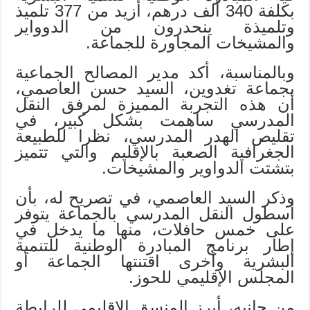
بكلفة 340 ألف درهم، أزيد من 377 تلميذ
وتلميذة ينحدرون من الدوواير
والمشيخات المجاورة للجماعة.
وبالمناسبة، أكد مدير المصالح الجماعية
بجماعة تغدوين، السيد حسن العاصمي،
أن هذه التجربة المميزة لمرفق النقل
المدرسي ساهمت بشكل كبير، في
تقليص الهدر المدرسي، نظرا للطبيعة
الجغرافية الصعبة بالإقليم والتي تتميز
بتشتت الدواوير والمشيخات.
وذكر السيد العاصمي، في تصريح له، بأن
أسطول النقل المدرسي بالجماعة يتوفر
على خمس حافلات، منها ما يدخل في
إطار برنامج المبادرة الوطنية للتنمية
البشرية وأخرى اقتنتها الجماعة أو
المجلس الإقليمي للحوز.
من جانبه، أبرز المنسق الإقليمي للرابطة