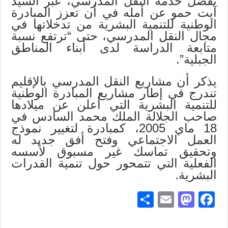
بفضل خدمة النقل المدرسي، عبر السيد
آيت حمو عن أمله في أن تعزز المبادرة
الوطنية للتنمية البشرية من تدخلاتها في
مجال النقل المدرسي، حتى “ترتفع نسبة
متابعة الدراسة لدى أبناء المناطق
الجبلية”.
يذكر أن مشاريع النقل المدرسي بالإقليم
تندرج في إطار مشاريع المبادرة الوطنية
للتنمية البشرية التي أعلن عن ميلادها
صاحب الجلالة الملك محمد السادس في
18 ماي 2005، كمبادرة لتغيير نموذج
العمل الاجتماعي وفتح أفق جديد له
وتحقيق تماسك غير مسبوق لأسسه
الفعلية التي تتمحور حول تنمية القدرات
البشرية.
S
E
M
Fa
ha
m
as
ce