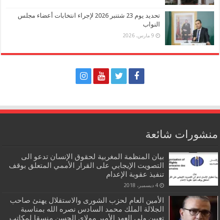
تحديد يوم 23 شتنبر 2026 لإجراء انتخابات أعضاء مجلس
النواب
9 مارس، 2026
منشورات شائعة
بيان المنظمة المغربية لحقوق الإنسان تدعو الى
التصويت الإيجابي على القرار الأممي المتعلق بوقف
تنفيذ عقوبة الإعدام
4 ديسمبر، 2018
الأمين العام لحزب الشورى والاستقلال يهنئ صاحب
الجلالة الملك محمد السادس نصره الله بمناسبة
تعيين ولي العهد الأمير مولاي الحسن منسقا لمكاتب