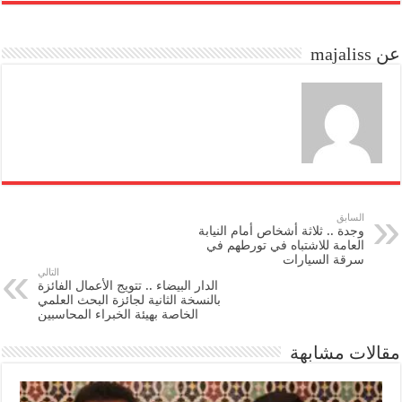
re
ail
to
bo
do
ok
عن majaliss
n
السابق
وجدة .. ثلاثة أشخاص أمام النيابة
العامة للاشتباه في تورطهم في
سرقة السيارات
التالي
الدار البيضاء .. تتويج الأعمال الفائزة
بالنسخة الثانية لجائزة البحث العلمي
الخاصة بهيئة الخبراء المحاسبين
مقالات مشابهة