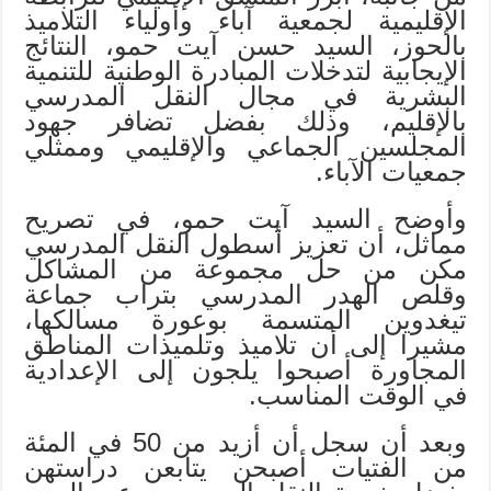
الإقليمية لجمعية آباء وأولياء التلاميذ
بالحوز، السيد حسن آيت حمو، النتائج
الإيجابية لتدخلات المبادرة الوطنية للتنمية
البشرية في مجال النقل المدرسي
بالإقليم، وذلك بفضل تضافر جهود
المجلسين الجماعي والإقليمي وممثلي
جمعيات الآباء.
وأوضح السيد آيت حمو، في تصريح
مماثل، أن تعزيز أسطول النقل المدرسي
مكن من حل مجموعة من المشاكل
وقلص الهدر المدرسي بتراب جماعة
تيغدوين المتسمة بوعورة مسالكها،
مشيرا إلى أن تلاميذ وتلميذات المناطق
المجاورة أصبحوا يلجون إلى الإعدادية
في الوقت المناسب.
وبعد أن سجل أن أزيد من 50 في المئة
من الفتيات أصبحن يتابعن دراستهن