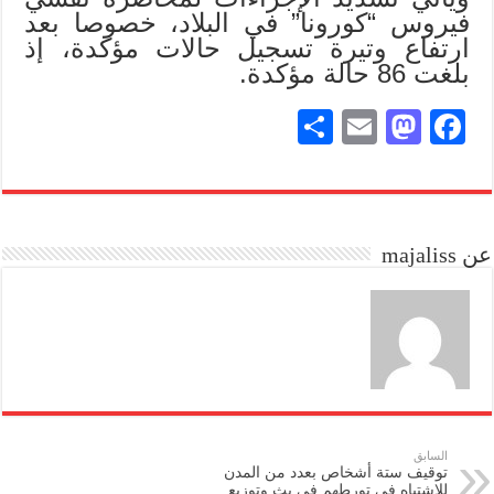
فيروس “كورونا” في البلاد، خصوصا بعد
ارتفاع وتيرة تسجيل حالات مؤكدة، إذ
بلغت 86 حالة مؤكدة.
S
E
M
Fa
ha
m
as
ce
re
ail
to
bo
do
ok
عن majaliss
n
السابق
توقيف ستة أشخاص بعدد من المدن
للاشتباه في تورطهم في بث وتوزيع