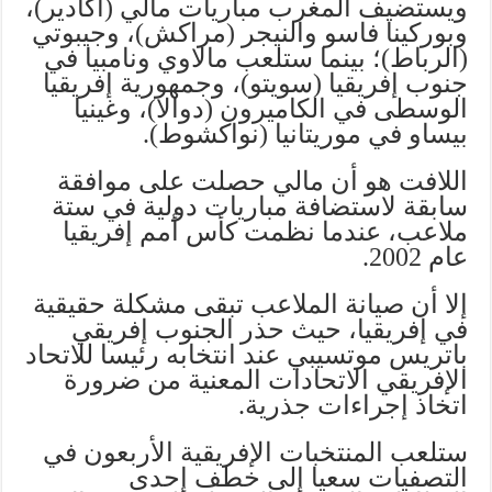
ويستضيف المغرب مباريات مالي (أكادير)،
وبوركينا فاسو والنيجر (مراكش)، وجيبوتي
(الرباط)؛ بينما ستلعب مالاوي ونامبيا في
جنوب إفريقيا (سويتو)، وجمهورية إفريقيا
الوسطى في الكاميرون (دوالا)، وغينيا
بيساو في موريتانيا (نواكشوط).
اللافت هو أن مالي حصلت على موافقة
سابقة لاستضافة مباريات دولية في ستة
ملاعب، عندما نظمت كأس أمم إفريقيا
عام 2002.
إلا أن صيانة الملاعب تبقى مشكلة حقيقية
في إفريقيا، حيث حذر الجنوب إفريقي
باتريس موتسيبي عند انتخابه رئيسا للاتحاد
الإفريقي الاتحادات المعنية من ضرورة
اتخاذ إجراءات جذرية.
ستلعب المنتخبات الإفريقية الأربعون في
التصفيات سعيا إلى خطف إحدى