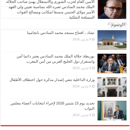
الأشهر
الأمين العام لحزب الشورى والاستقلال يهنئ صاحب الجلالة
الملك محمد السادس نصره الله بمناسبة تعيين ولي العهد
الأمير مولاي الحسن منسقا لمكاتب ومصالح القوات
تعليقات
المسلحة الملكية
4 مايو، 2026
الوسوم
تشاد .. افتتاح مسجد محمد السادس بانجامينا
9 مارس، 2026
بوريطة: جلالة الملك محمد السادس يعتبر دائما أمن
واستقرار دول الخليج العربي من أمن المغرب
9 مارس، 2026
وزارة الداخلية تنفي إصدار مذكرة حول اختطاف الأطفال
9 مارس، 2026
تحديد يوم 23 شتنبر 2026 لإجراء انتخابات أعضاء مجلس
النواب
9 مارس، 2026