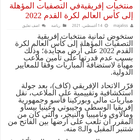
منتخبات إفريقيةفي التصفيات المؤهلة
إلى كأس العالم لكرة القدم 2022
majaliss
14 أغسطس، 2021
رياضة
اضف تعليق
ستخوض ثمانية منتخبات إفريقية
التصفيات المؤهلة إلى كأس العالم لكرة
القدم 2022 على أرض محايدة؛ وذلك
بسبب عدم قدرتها على تأمين ملاعب
مهيأة لاستضافة المباريات وفقا للمعايير
الدولية.
قرّر الاتحاد الإفريقي (كاف)، بعد جولة
استكشافية وتقييمية على الملاعب، نقل
مباريات مالي وبوركينا فاسو وجمهورية
إفريقيا الوسطى وجيبوتي وغينيا بيساو
ومالاوي وناميبيا والنيجر، والتي كان من
المقرر أن تلعب على أرضها بين الفاتح من
شتنبر المقبل والـ8 منه.