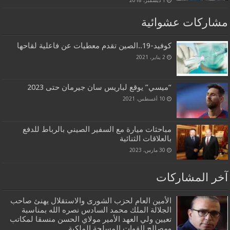
1 ديسمبر، 2018
مشاركات عشوائية
كوفيد-19..الصين تقدم معطيات عن فاعلية لقاحها
2 يناير، 2021
“ميسي” يوقع لباريس سان جيرمان حتى 2023
10 أغسطس، 2021
مباحثات ميارة مع السفير الصيني بالرباط للدفع
بالعلاقات الثنائية
30 مارس، 2023
آخر المشاركات
الأمين العام لحزب الشورى والاستقلال يهنئ صاحب
الجلالة الملك محمد السادس نصره الله بمناسبة
تعيين ولي العهد الأمير مولاي الحسن منسقا لمكاتب
ومصالح القوات المسلحة الملكية