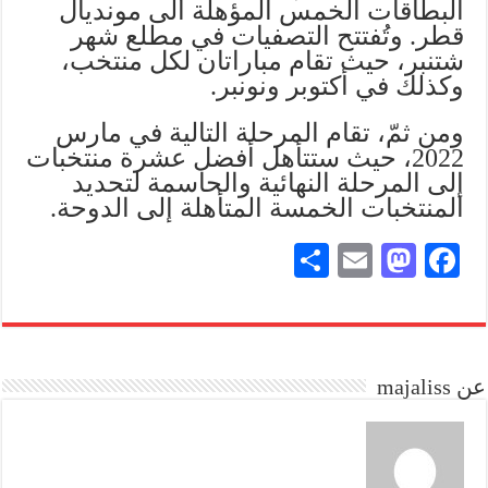
البطاقات الخمس المؤهلة الى مونديال
قطر. وتُفتتح التصفيات في مطلع شهر
شتنبر، حيث تقام مباراتان لكل منتخب،
وكذلك في أكتوبر ونونبر.
ومن ثمّ، تقام المرحلة التالية في مارس
2022، حيث ستتأهل أفضل عشرة منتخبات
إلى المرحلة النهائية والحاسمة لتحديد
المنتخبات الخمسة المتأهلة إلى الدوحة.
S
E
M
Fa
ha
m
as
ce
re
ail
to
bo
do
ok
عن majaliss
n