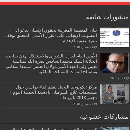
منشورات شائعة
بيان المنظمة المغربية لحقوق الإنسان تدعو الى
التصويت الإيجابي على القرار الأممي المتعلق بوقف
تنفيذ عقوبة الإعدام
4 ديسمبر، 2018
الأمين العام لحزب الشورى والاستقلال يهنئ صاحب
الجلالة الملك محمد السادس نصره الله بمناسبة
تعيين ولي العهد الأمير مولاي الحسن منسقا لمكاتب
ومصالح القوات المسلحة الملكية
4 مايو، 2026
مركز انكولوجيا النخيل ينظم لقاء دراسي حول
مستجدات علاج السرطان بالاشعة الحديتة اليوم 1
دجنبر 2018 بالرباط
1 ديسمبر، 2018
مشاركات عشوائية
كورونيات الخميسات…في انتظار نتائج تحاليل 6