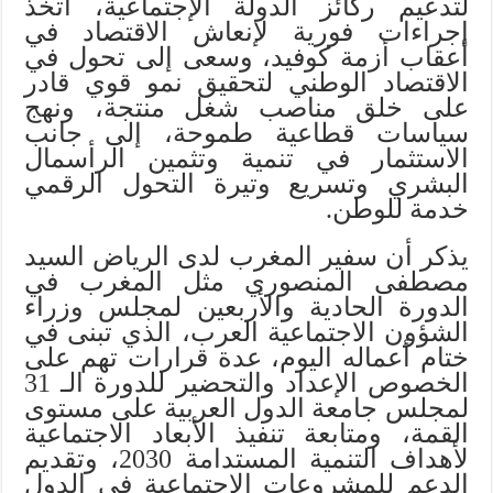
لتدعيم ركائز الدولة الإجتماعية، اتخذ
إجراءات فورية لإنعاش الاقتصاد في
أعقاب أزمة كوفيد، وسعى إلى تحول في
الاقتصاد الوطني لتحقيق نمو قوي قادر
على خلق مناصب شغل منتجة، ونهج
سياسات قطاعية طموحة، إلى جانب
الاستثمار في تنمية وتثمين الرأسمال
البشري وتسريع وتيرة التحول الرقمي
خدمة للوطن.
يذكر أن سفير المغرب لدى الرياض السيد
مصطفى المنصوري مثل المغرب في
الدورة الحادية والأربعين لمجلس وزراء
الشؤون الاجتماعية العرب، الذي تبنى في
ختام أعماله اليوم، عدة قرارات تهم على
الخصوص الإعداد والتحضير للدورة الـ 31
لمجلس جامعة الدول العربية على مستوى
القمة، ومتابعة تنفيذ الأبعاد الاجتماعية
لأهداف التنمية المستدامة 2030، وتقديم
الدعم للمشروعات الاجتماعية في الدول