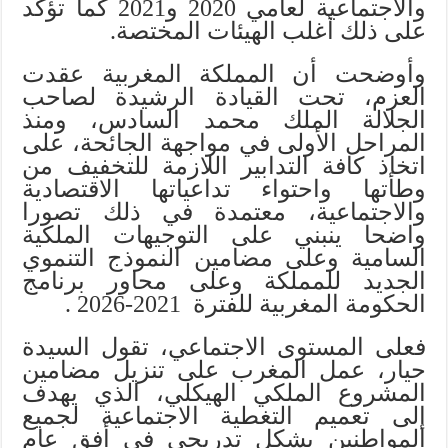
والاجتماعية لعامي 2020 و2021 كما تؤكد
على ذلك أغلب الهيئات المختصة.
وأوضحت أن المملكة المغربية عقدت
العزم، تحت القيادة الرشيدة لصاحب
الجلالة الملك محمد السادس، ومنذ
المراحل الأولى في مواجهة الجائحة، على
اتخاذ كافة التدابير اللازمة للتخفيف من
وطأتها واحتواء تداعياتها الاقتصادية
والاجتماعية، معتمدة في ذلك تصورا
واضحا ينبني على التوجيهات الملكية
السامية وعلى مضامين النموذج التنموي
الجديد للمملكة وعلى محاور برنامج
الحكومة المغربية للفترة 2021-2026 .
فعلى المستوى الاجتماعي، تقول السيدة
حيار، عمل المغرب على تنزيل مضامين
المشروع الملكي الهيكلي، الذي يهدف
إلى تعميم التغطية الاجتماعية لجميع
المواطنين بشكل تدريجي في أفق عام