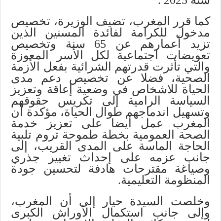
كما قرر المغرب، تضيف الوزيرة، تخصيص
مدخول للكرامة لفائدة المسنين الذين
تزيد أعمارهم عن 65 سنة وتخصيص
تعويضات اجتماعية لكل الأسر المعوزة
والتي تأثرت قدرتهم الشرائية بفعل الأزمة
الصحية، فضلا عن تخصيص دعم مدى
الحياة للاشخاص في وضعية إعاقة وتعزيز
السياسة الرامية إلى تكريس حقوقهم
وتسهيل اندماجهم طوال الحياة، مؤكدة أن
المغرب عمل أيضا على تعزيز خدمة
الصحة العمومية بخطة طموحة تروم تلبية
الحاجة الماسة على المدى القريب، إلى
جانب عزمه على إحداث تغيير جذري
وصياغة مقترحات هادفة لتحسين جودة
المنظومة التعليمية.
وخلصت السيدة حيار إلى أن المغرب،
وإلى جانب استكمال الأوراش الكبرى