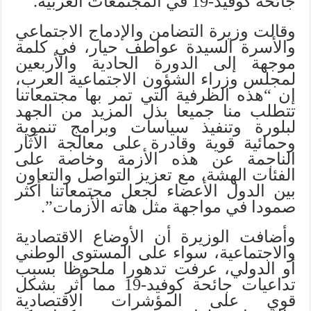
جائحة كوفيد-19 في المجتمعات العربية.
وقالت وزيرة التضامن والإدماج الاجتماعي
والأسرة السيدة عواطف حيار، في كلمة
موجهة إلى الدورة الحادية والأربعين
لمجلس وزراء الشؤون الاجتماعية العرب،
إن “هذه الظرفية التي تمر بها مجتمعاتنا
تتطلب منا جميعا بذل المزيد من الجهد
لبلورة وتنفيذ سياسات وبرامج تنموية
وحمائية قوية وقادرة على معالجة الآثار
الناجمة عن هذه الأزمة وخاصة على
الفئات الهشة، مع تعزيز التواصل والتعاون
بين الدول الأعضاء لجعل مجتمعاتنا أكثر
صمودا في مواجهة مثل هاته الأزمات”.
وأضافت الوزيرة أن الأوضاع الاقتصادية
والاجتماعية، سواء على المستوى الوطني
أو الدولي، عرفت تدهورا ملحوظا بسبب
تداعيات جائحة كوفيد-19 مما أثر بشكل
قوي على المؤشرات الاقتصادية