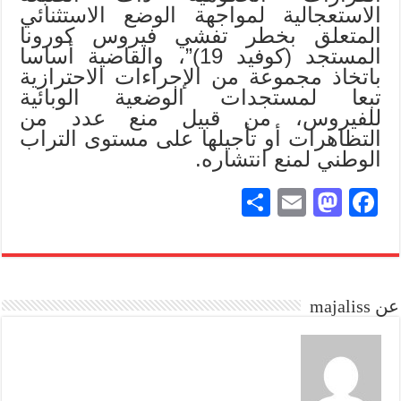
الاستعجالية لمواجهة الوضع الاستثنائي
المتعلق بخطر تفشي فيروس كورونا
المستجد (كوفيد 19)”، والقاضية أساسا
باتخاذ مجموعة من الإجراءات الاحترازية
تبعا لمستجدات الوضعية الوبائية
للفيروس، من قبيل منع عدد من
التظاهرات أو تأجيلها على مستوى التراب
الوطني لمنع انتشاره.
S
E
M
Fa
ha
m
as
ce
re
ail
to
bo
do
ok
عن majaliss
n