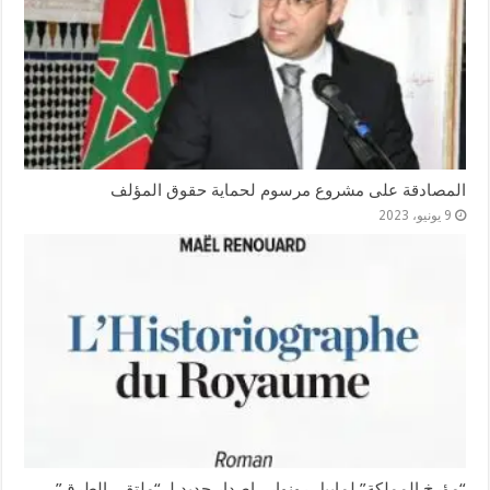
المصادقة على مشروع مرسوم لحماية حقوق المؤلف
9 يونيو، 2023
“مؤرخ المملكة” لماييل رونوار.. إصدار جديد لـ “ملتقى الطرق”