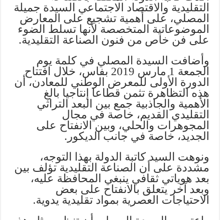
التقليدية والاقتصاد الاجتماعي السيدة جميلة
المصلي، على أهمية تشجيع على المعارض
الموضوعاتية المتخصصة لأنها تسلط الضوء
على فن خاص من فنون الصناعة التقليدية.
وأضافت السيدة المصلي في كلمة يوم
الجمعة 1 مارس 2019 بفاس، خلال افتتاح
الدورة الأولى للمعرض الوطني للمعادن، أن
هذه التظاهرة تثمن قطاعا إنتاجيا بالغ
الأهمية والجاذبية جمع بين البعد التراثي
التقليدي القديم، خاصة في مجال
المجوهرات والحلي، وبين الانفتاح على
الجديد، خاصة في جانب الديكور.
ونوهت السيد كاتبة الدولة بهذا التوجه،
مشددة على أن الصناعة التقليدية تؤلف بين
بعد هوياتي ثقافي ينبغي المحافظة عليه،
وبعد آخر يتعلق بالانفتاح على بعض
الاحتياجات العصرية بمواد تقليدية يدوية.