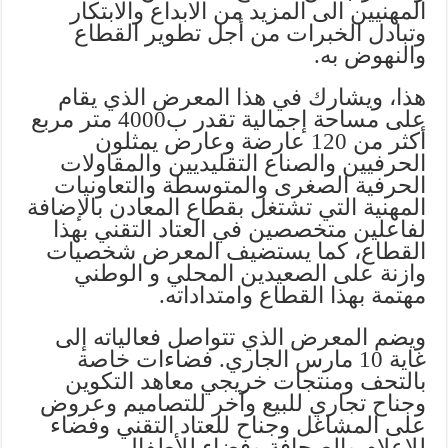
المهنيين الى المزيد من الابداع والابتكار
وتبادل الخبرات من أجل تطوير القطاع
والنهوض به.
هذا، ويشارك في هذا المعرض الذي يقام
على مساحة إجمالية تقدر ب4000 متر مربع
أكثر من 120 عارضة وعارض يمثلون
الحرفيين والصناع التقليديين والمقاولات
الحرفية الصغرى والمتوسطة والتعاونيات
المهنية التي تشتغل بقطاع المعادن بالإضافة
لفاعلين متخصصين في العتاد التقني بهذا
القطاع، كما يستضيف المعرض شخصيات
وازنة على الصعيدين المحلي و الوطني
مهتمة بهذا القطاع وامتداداته.
ويضم المعرض الذي تتواصل فعالياته إلى
غاية 10 مارس الجاري. فضاءات خاصة
بالتحف ومنتجات خريجي معاهد التكوين
وجناح تجاري للبيع وآخر للتصاميم وعروض
على المشاغل وجناح للعتاد التقني وفضاء
للإعلام والصحافة وفضاء للأطفال.