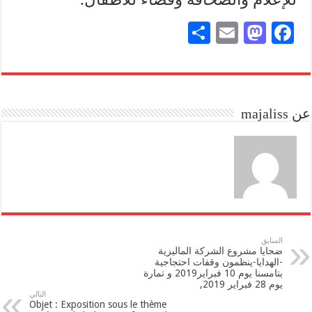
S
E
M
Fa
ha
m
as
ce
re
ail
to
bo
do
ok
عن majaliss
n
السابق
ضحايا مشروع الشركة الماليزية
-الهدايا-ينظمون وقفات احتجاجية
بتامسنا يوم 10 فبراير2019 و تمارة
يوم 28 فبراير 2019,
التالي
Objet : Exposition sous le thème