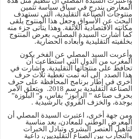
واعتبرت السيدة المصلي أن تنظيم مثل هذه
المعارض يندرج في سياق سياسة تثمين
منتوجات الصناعة التقليدية، التي تستهدف
البحث عن الأسواق وجعل هذا المنتوج يلقى
مكانته الاقتصادية اللائقة. وهذا يتأتى جزء منه
كما أشارت السيدة المصلي، بعرض المنتوج
بخلفيته التقليدية وأبعاده الحضارية.
وأعربت السيد المصلي عن الفخر بكون
المغرب من الدول التي استطاعت أن
تحافظ على منتجاتها التقليدية. وأشارت في
هذا الصدد إلى أنه تمت تغطية ثلاث حرف
أخرى في إطار برنامج المحافظة على حرف
الصناعة التقليدية برسم 2018. ويتعلق الأمر
بحرف صناعة ” الرابوز” بفاس، و” البلوزة”
بوجدة، والخزف القروي بالرشيدية .
ومن جهة أخرى، اعتبرت السيدة المصلي أن
المعرض الوطني للمعادن، يعد مناسبة
لتأهيل العنصر البشري وتبادل الخبرات
والتجارب بين الصناع التقليديين، داعية