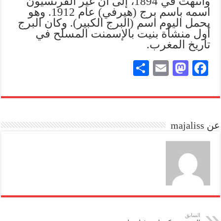
وانتهت في 1894، إلى أن غير الفرنسيون
اسمه باسم برج (هيرفي) عام 1912. وهو
يحمل اليوم اسم (البرج الكبير). وكان البرج
أول منشأة بنيت بالإسمنت المسلح في
تاريخ المغرب.
S
E
M
Fa
ha
m
as
ce
re
ail
to
bo
do
ok
عن majaliss
n
السابق