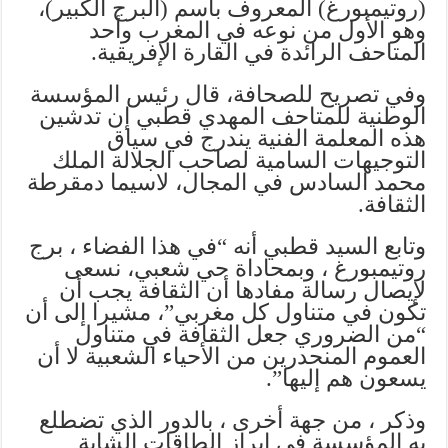
(روتيمبورغ) المعروف باسم (البرج الكبير)،
وهو الأول من نوعه في المغرب وأحد
المتاحف الرائدة في القارة الإفريقية.
وفي تصريح للصحافة، قال رئيس المؤسسة
الوطنية للمتاحف المهدي قطبي إن تدشين
هذه المعلمة الفنية يندرج في سياق
التوجيهات السامية لصاحب الجلالة الملك
محمد السادس في المجال، لاسيما دمقرطة
الثقافة.
وتابع السيد قطبي أنه “في هذا الفضاء ، برج
روتيمبورغ ، وبمحاداة حي شعبي، نسعى
لإيصال رسالة مفادها أن الثقافة يجب أن
تكون في متناول كل مغربي”، مشيرا إلى أن
“من الضروري جعل الثقافة في متناول
العموم المنحدرين من الأحياء الشعبية لا أن
يسعون هم إليها”.
وذكر ، من جهة أخرى ، بالدور الذي تضطلع
به المؤسسة في إبراز الطاقات الشابة