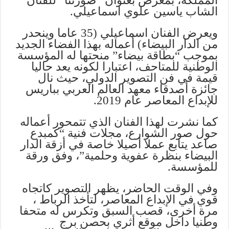
المملكة، بمعرض بعنوان “صورتنا” للفنان
الشاب ياسين علوي اسماعيلي.
ويعرض الفنان اسماعيلي (35 عاما وينحدر
من الدار البيضاء) أعماله بهذا الفضاء الجديد
بموجب “بطاقة بيضاء” منحتها له المؤسسة
الوطنية للمتاحف، اعتبارا لكونه يعد حاليا
قيمة في فن التصوير الدولي، حيث نال
جائزة أصدقاء معهد العالم العربي بباريس
للإبداع المعاصر عام 2019.
كما نشرت لهذا الفنان الذي تتمحور أعماله
حول صور الشوارع، مجلات فنية “كمبدع
صاعد يتابع عملا أصيلا خاصة في أزقة الدار
البيضاء بنظرة عفوية وحلمية”، وفق ورقة
للمؤسسة.
وفي الوقت الحاضر، يظهر التصوير كاتجاه
قوي في الإبداع المعاصر، لتأخذ الرباط ،
مرة أخرى، قصب السبق وتكرس له متحفا
وطنيا داخل موقع أثري بحصن برج