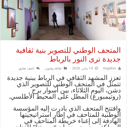
المتحف الوطني للتصوير بنية ثقافية
جديدة ترى النور بالرباط
majaliss
14 يناير، 2020
ثقافة وفنون
اضف تعليق
تعزز المشهد الثقافي في الرباط ببنية جديدة
تتمثل في المتحف الوطني للتصوير الذي
دشن، اليوم الثلاثاء، بين أسوار برج
(روتيمبورغ) المطل على المحيط الأطلسي.
وافتتح المتحف الذي بادرت إليه المؤسسة
الوطنية للمتاحف في إطار استراتيجيتها
الهادفة إلى إغناء خريطة المتاحف في