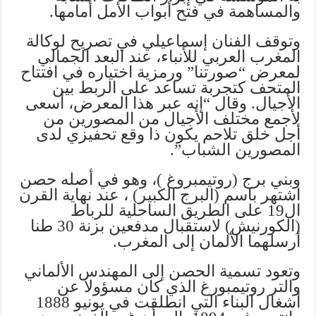
والمساهمة في فتح أبواب الأمل أمامها.
وتوقف الفنان إسماعيلي في تصريح لوكالة
المغرب العربي للأنباء، عند البعد الجمالي
لمعرض “صورتنا” ورمزية اختياره في افتتاح
المتحف كتجربة تساعد على الربط بين
الأجيال. وقال “إنه عبر هذا المعرض، أسعى
لأجمع مختلف الأجيال من المصورين من
أجل خلق تلاحم يكون ذا وقع تحفيزي لدى
المصورين الشباب”.
وبني برج (روتيمبروغ )، وهو في أصله حصن
اشتهر باسم (البرج الكبير) ، عند نهاية القرن
ال19 على الطريق الساحلية للرباط
(الكورنيش) لاستقبال مدفعين بزنة 30 طنا
أرسلهما الألمان إلى المغرب.
وتعود تسمية الحصن إلى المهندس الألماني
والتر روتيمبورغ الذي كان مسؤولا عن
أشغال البناء التي انطلقت في يونيو 1888