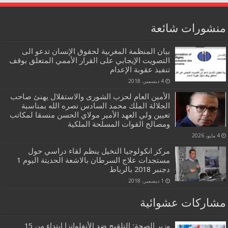
منشورات شائعة
بيان المنظمة المغربية لحقوق الإنسان تدعو الى
التصويت الإيجابي على القرار الأممي المتعلق بوقف
تنفيذ عقوبة الإعدام
4 ديسمبر، 2018
الأمين العام لحزب الشورى والاستقلال يهنئ صاحب
الجلالة الملك محمد السادس نصره الله بمناسبة
تعيين ولي العهد الأمير مولاي الحسن منسقا لمكاتب
ومصالح القوات المسلحة الملكية
4 مايو، 2026
مركز انكولوجيا النخيل ينظم لقاء دراسي حول
مستجدات علاج السرطان بالاشعة الحديتة اليوم 1
دجنبر 2018 بالرباط
1 ديسمبر، 2018
مشاركات عشوائية
وزير الصحة: التلقيح ضد الأنفلوانزا ابتداء من 15