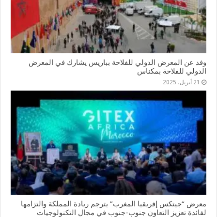
وفد عن المعرض الدولي للفلاحة بباريس يشارك في المعرض
الدولي للفلاحة بمكناس
21 أبريل، 2025
معرض “جيتكس إفريقيا المغرب” يترجم ريادة المملكة والتزامها
لفائدة تعزيز التعاون جنوب-جنوب في مجال التكنولوجيات