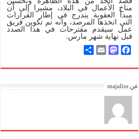
قصد الحد من هذه الظاهرة وتحسين
مناخ الأعمال في البلاد، مشيرا إلى أن
مبدأ العقوبة يندرج في إطار القرارات
التي اتخذها المرصد، وأنه تم تكوين فريق
عمل سيقدم مقترحات في هذا الصدد
قبل نهاية شهر مارس.
S
E
M
Fa
ha
m
as
ce
re
ail
to
bo
do
ok
عن majaliss
n