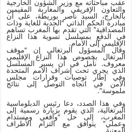
عقب مباحثاته مع وزير الشؤون الخارجية
والتعاون الإفريقي والمغاربة المقيمين
بالخارج، السيد ناصر بوريطة، على أن
مبادرة الحكم الذاتي “الجدية للغاية وذات
المصداقية” التي تقدم بها المغرب تساهم
في الدفع بمسلسل تسوية هذا النزاع
الإقليمي إلى الأمام.
وقال المسؤول البرتغالي إن “موقف
البرتغال بخصوص هذا النزاع الإقليمي
معروف. نأمل في أن يسير المسلسل
الذي يجري تحت إشراف الأمم المتحدة
وفي إطار توصيات وقرارات مجلس
الأمن في اتجاه التوصل إلى نتائج
ملموسة”.
وفي هذا الصدد، دعا رئيس الدبلوماسية
البرتغالية، الذي يقوم بزيارة رسمية إلى
المغرب، إلى حل “واقعي ومستدام
وعملي” يتوافق مع التزام الأطراف
المعنية.