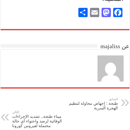
S
E
M
Fa
ha
m
as
ce
re
ail
to
bo
do
ok
عن majaliss
n
السابق
طنجة : إجهاض محاولة لتنظيم
الهجرة السرية
التالي
ميناء طنجة.. تشديد الإجراءات
الوقائية لرصد واحتواء أي حالة
محتملة لفيروس كورونا