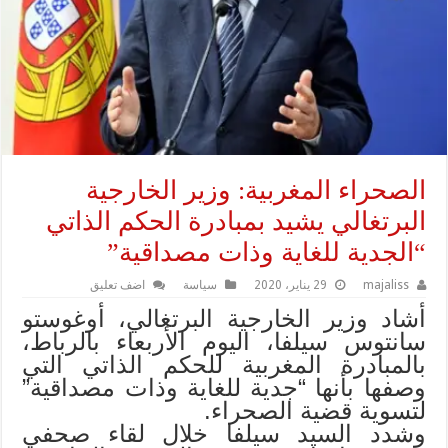
الصحراء المغربية: وزير الخارجية
البرتغالي يشيد بمبادرة الحكم الذاتي
“الجدية للغاية وذات مصداقية”
majaliss
29 يناير، 2020
سياسة
اضف تعليق
أشاد وزير الخارجية البرتغالي، أوغوستو
سانتوس سيلفا، اليوم الأربعاء بالرباط،
بالمبادرة المغربية للحكم الذاتي التي
وصفها بأنها “جدية للغاية وذات مصداقية”
لتسوية قضية الصحراء.
وشدد السيد سيلفا خلال لقاء صحفي