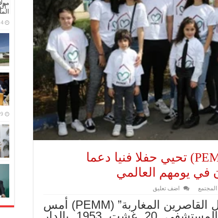
مولا
ال
المل
4 مايو، 2026
9 مارس، 2026
الدار البيضاء.. جمعية (PEMM) تحيي حفلا فنيا دعما
في يومهم العالمي
المجتمع
اضف تعليق
أحيت جمعية “حماية الأطفال القاصرين المغاربة” (PEMM) أمس
الأربعاء حفلا فنيا بفضاء المستشفى 20 غشت 1953 بالدار