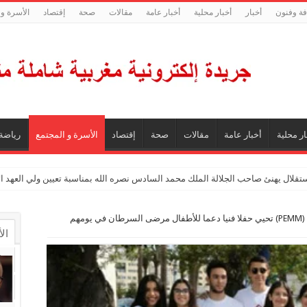
فة وفنون
أخبار
أخبار محلية
أخبار عامة
مقالات
صحة
إقتصاد
الأسرة و 
ار محلية
أخبار عامة
مقالات
صحة
إقتصاد
الأسرة و المجتمع
رياضة
ستقلال يهنئ صاحب الجلالة الملك محمد السادس نصره الله بمناسبة تعيين ولي العهد 
الدار البيضاء.. جمعية (PEMM) تحيي حفلا فنيا دعما للأطفال مرضى السرطان في يومهم
ال
ال
تع