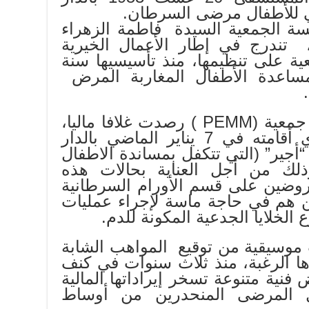
لمي للأطفال مرضى السرطان.
ئيسة الجمعية السيدة فاطمة الزهراء
 تندرج في إطار الأعمال الخيرية
عية على تنظيمها، منذ تأسيسيها سنة
ي مساعدة الأطفال المغاربة المرض
وأبرزت في هذا الصدد أن جمعية (PEMM ) رصدت غلافا ماليا،
تم جمعه خلال حفل خيري أقامته في 7 يناير الماضي بالدار
“أجير” (التي تتكفل بمساندة الاطفال
ك من أجل العناية بحالات هذه
روضين على قسم الأورام السرطانية
، الذين هم في حاجة ماسة لإجراء عمليات
الخلايا الجدعية المكونة للدم.
موسيقية من توقيع المواهب الشابة
ا الرغبة، منذ ثلاث سنوات في كنف
فنية متنوعة تسخر إيراداتها المالية
ال المرضى المنحدرين من أوساط