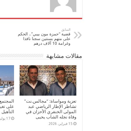
السابق
قضية “حمزة مون بيبي”.. الحكم
على متهم بسنتين سجنا نافذا
وغرامة 10 آلاف درهم
مقالات مشابهة
تعزية ومواساة: “مجالس.نت”
المجتمع 
تشاطر الإطار الرياضي عبد
على تغي
المولى الخنفري الأحزان في
التأهيل
وفاة نجله الشاب يحيى
17 يوليو، 2025
15 فبراير، 2026