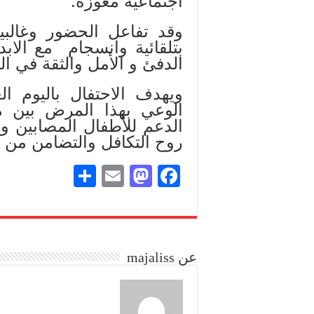
اجتماعية معوزة.
وقد تفاعل الحضور وغالبي
بتلقائية وانسجام مع الابد
الدفئ و الأمل والثقة في ا
ويهدف الاحتفال باليوم ا
الوعي بهذا المرض بين مخ
الدعم للأطفال المصابين وا
روح التكافل والتضامن من 
S
E
M
Fa
ha
m
as
ce
re
ail
to
bo
do
ok
عن majaliss
n