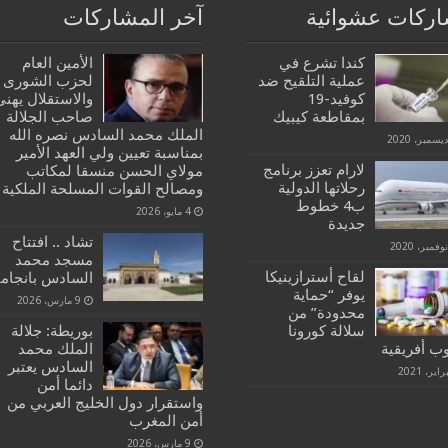
ركات عشوائية
آخر المشاركات
كندا تشرع في
الأمين العام
عملية التلقيح ضد
لحزب الشورى
كوفيد-19
والاستقلال يهنئ
بمقاطعة كيبيك
صاحب الجلالة
الملك محمد السادس نصره الله
بمناسبة تعيين ولي العهد الأمير
لارام تعزز برنامج
مولاي الحسن منسقا لمكاتب
رحلاتها الدولية
ومصالح القوات المسلحة الملكية
ب4 خطوط
4 مايو، 2026
جديدة
تشاد .. افتتاح
مسجد محمد
لقاح أسترازينيكا
السادس بانجامي
يوفر “حماية
9 مارس، 2026
محدودة” من
سلالة كورونا
بوريطة: جلالة
وب أفريقية
الملك محمد
السادس يعتبر
دائما أمن
واستقرار دول الخليج العربي من
أمن المغرب
9 مارس، 2026