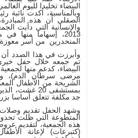
البيضاء تخليدا لليوم العا
وبالمناسبة، أكدت نائبة ر
الصقلي أن هذه المبادرة،
والإنسانية التي دأبت الجم
2013، إسهاما منها ف
المنحدرين من أسر معوزة.
البيضاء، كدعم منها لجمعية 
مرضى سرطان الدم)، وذل
الشريحة من الأطفال المع
بمستشفى 20 غشت
جد مكلفة تتعلق أساسا بزرع 
وشهد الحفل تقديم وصلات 
المتطوعة التي ظلت تحدوه
هذه الجمعية، لتقديم عروض 
(كتبرعات) لإعانة الأطف