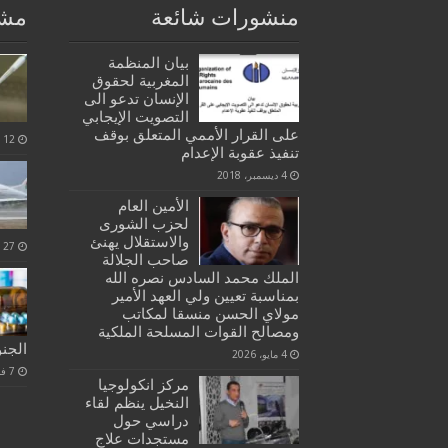
منشورات شائعة
مشا
بيان المنظمة
المغربية لحقوق
الإنسان تدعو الى
التصويت الإيجابي
على القرار الأممي المتعلق بوقف
12 ديسمبر، 2020
تنفيذ عقوبة الإعدام
4 ديسمبر، 2018
الأمين العام
لحزب الشورى
والاستقلال يهنئ
27 نوفمبر، 2020
صاحب الجلالة
الملك محمد السادس نصره الله
بمناسبة تعيين ولي العهد الأمير
مولاي الحسن منسقا لمكاتب
ومصالح القوات المسلحة الملكية
الجن
4 مايو، 2026
7 فبراير، 2021
مركز انكولوجيا
النخيل ينظم لقاء
دراسي حول
مستجدات علاج