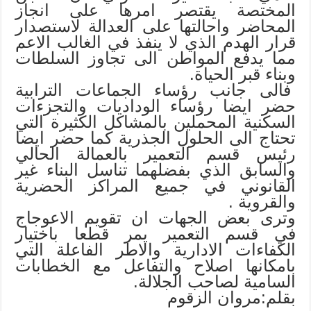
المختصة يقتصر امرها على انجاز
المحاضر واحالتها على العدالة لاستصدار
قرار الهدم الذي لا ينفذ في الغالب
الاعم
مما يدفع المواطن الى تجاوز السلطات
وبناء قبر الحياة.
فالى جانب رؤساء الجماعات الترابية
حضر ايضا رؤساء الوداديات والتجزءات
السكنية المحملين بالمشاكل الكثيرة التي
تحتاج الى الحلول الجذرية كما
حضر ايضا
رئيس قسم التعمير بالعمالة الحالي
والسابق الذي بفضلهما تناسل
البناء غير
القانوني في جميع المراكز الحضرية
والقروية .
وترى بعض الجهات ان تقويم الاعوجاج
في قسم التعمير يمر قطعا باختيار
الكفاءات الادارية والاطر الفاعلة التي
بامكانها اصلاح والتفاعل مع
الخطابات
السامية لصاحب الجلالة.
بقلم:مروان الزقوم