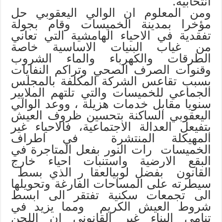
انتخابية.
ومن المعلوم ان الوالي اليعقوبي حل
مؤخرا بمدينة الخميسات وقام بجولة
تفقدية في الاحياء الهامشية التي تعاني
من غياب البنيات الاساسية خاصة
الطرقات والكهرباء والماء الشروب
وقنوات الصرف الصحي وتراكم النفايات
بسبب تقاعس الشركة المكلفة بالمجلس
الجماعي للخميسات والتي تلتهم
الملايير
سنويا مقابل خدمات هزيلة ، ووعد الوالي
اليعقوبي الساكنة بتحسين
ظروف العيش
بتفيعل العدالة الاجتماعية،
فالاحياء غير
المهيكلة المنتشرة في اطراف
الخميسات رات النور بفعل
المتاجرة في
البقع الارضية واستنبات احياء خارج
القانون بفضل لوبي
العقا ر الذي بسط
سيطرته على المساحات الفارغة
وتحويلها
الى تجمعات سكنية تفتقر الى ابسط
شروط العيش الكريم ومما يزيد
في
تنامي البناء غير القانوني ان اللجن