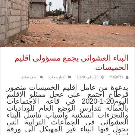
البناء العشوائي يجمع مسؤولي اقليم
الخميسات‎‎
majaliss
20 يناير، 2020
أخبار محلية
اضف تعليق
بدعوة من عامل اقليم الخميسات منصور
قرطاح اجتمع على عجل ممثلو الاقليم
اليوم20-1-2020 في قاعة الاجتماعات
بالعمالة لتدارس الوضع العام للوداديات
والتجزءات السكنية واسباب تناسل البناء
العشوائي في الجماعات
الترابية التي
تحول فيها البناء غير المهيكل الى ورقة