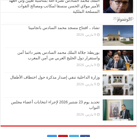
الملك محمد السادس نصره الله بمناسبة تعيين ولي العهد
الأمير مولاي الحسن منسقا لمكاتب ومصالح القوات
تعليقات
المسلحة الملكية
4 مايو، 2026
الوسوم
تشاد .. افتتاح مسجد محمد السادس بانجامينا
9 مارس، 2026
بوريطة: جلالة الملك محمد السادس يعتبر دائما أمن
واستقرار دول الخليج العربي من أمن المغرب
9 مارس، 2026
وزارة الداخلية تنفي إصدار مذكرة حول اختطاف الأطفال
9 مارس، 2026
تحديد يوم 23 شتنبر 2026 لإجراء انتخابات أعضاء مجلس
النواب
9 مارس، 2026