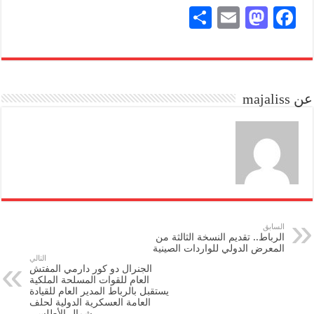
S
E
M
Fa
ha
m
as
ce
re
ail
to
bo
do
ok
عن majaliss
n
السابق
الرباط.. تقديم النسخة الثالثة من
المعرض الدولي للواردات الصينية
التالي
الجنرال دو كور دارمي المفتش
العام للقوات المسلحة الملكية
يستقبل بالرباط المدير العام للقيادة
العامة العسكرية الدولية لحلف
شمال الأطلسي