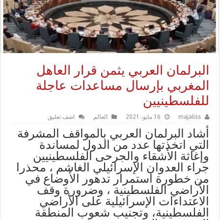
البرلمان العربي يثمن قرار العاهل
المغربي بإرسال مساعدات عاجلة
للفلسطينيين
majaliss
16 مايو، 2021
العالم
اضف تعليق
أشاد البرلمان العربي بالمواقف المشرفة
التي اتخذتها عدد من الدول لمساندة
وإغاثة الأشقاء والجرحى الفلسطينيين
جراء العدوان الإسرائيلي الغاشم ، محذرا
من خطورة استمرار تدهور الأوضاع في
الأراضي الفلسطينية ، وضرورة وقف
الاعتداءات الإسرائيلية على الأراضي
الفلسطينية، وتجنيب شعوب المنطقة