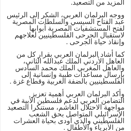
المزيد من التصعيد.
ووجه البرلمان العربي، الشكر إلى الرئيس
عبد الفتاح السيسي والسلطات المصرية
لفتح المستشفيات المصرية أبوابها
لاستقبال الجرحى الفلسطينيين لعلاجهم
وإنقاذ حياة الجرحى .
كما أشاد البرلمان العربي بقرار كل من
العاهل الأردني الملك عبدالله الثاني،
والعاهل المغربي الملك محمد السادس
بإرسال مساعدات طبية وإنسانية إلى
الفلسطينيين بالضفة الغربية وقطاع غزة .
وأكد البرلمان العربي أهمية تعزيز
التضامن العربي لدعم فلسطين الأبية في
مواجهة الاحتلال الغاشم، مستنكرا التصعيد
الإسرائيلي المتواصل بحق الشعب
الفلسطيني والذي أودى بحياة العشرات
من الأبرياء والأطفال .