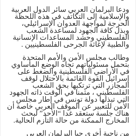
ودعا البرلمان العربي سائر الدول العربية
والإسلامية إلى التكاتف في هذه اللحظة
الحرجة لمواجهة العدوان الإسرائيلي،
وبذل كافة الجهود لمساعدة الشعب
الفلسطيني وحشد المساعدات الإنسانية
والطبية لإغاثة الجرحى الفلسطينيين .
وطالب مجلس الأمن والأمم المتحدة
بتحمل مسئولياتهم تجاه الوضع المأساوي
في الأراضي الفلسطينية والضغط على
إسرائيل القوة القائمة بالاحتلال لوقف
المجازر التي ترتكبها بحق الشعب
الفلسطيني ، مثمنا في الوقت ذاته الجهود
التي تبذلها دولة تونس في إطار مجلس
الأمن للتعبير عن الموقف العربي خاصة أن
هناك جلسة ستعقد غدا “الأحد” لبحث
المخارج الممكنة من حالة التأزم الحالية.
من ناحية أخرى حيا البرلمان العربي