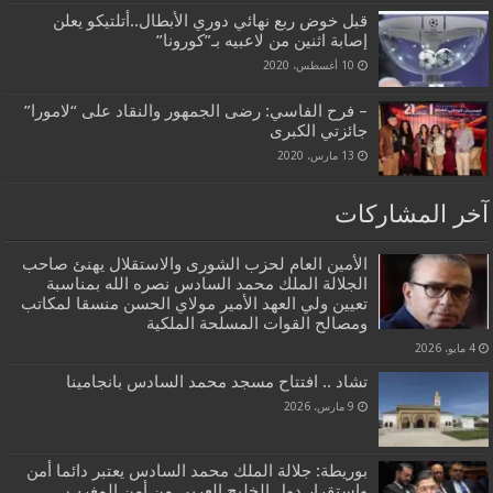
قبل خوض ربع نهائي دوري الأبطال..أتلتيكو يعلن
إصابة اثنين من لاعبيه بـ”كورونا”
10 أغسطس، 2020
– فرح الفاسي: رضى الجمهور والنقاد على “لامورا”
جائزتي الكبرى
13 مارس، 2020
آخر المشاركات
الأمين العام لحزب الشورى والاستقلال يهنئ صاحب
الجلالة الملك محمد السادس نصره الله بمناسبة
تعيين ولي العهد الأمير مولاي الحسن منسقا لمكاتب
ومصالح القوات المسلحة الملكية
4 مايو، 2026
تشاد .. افتتاح مسجد محمد السادس بانجامينا
9 مارس، 2026
بوريطة: جلالة الملك محمد السادس يعتبر دائما أمن
واستقرار دول الخليج العربي من أمن المغرب