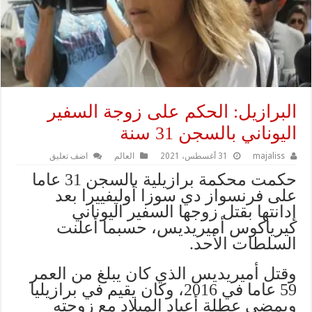
البرازيل: الحكم على زوجة السفير
اليوناني بالسجن 31 سنة
majaliss
31 أغسطس، 2021
العالم
اضف تعليق
حكمت محكمة برازيلية بالسجن 31 عاما
على فرنسواز دي سوزا أوليفييرا بعد
إدانتها بقتل زوجها السفير اليوناني
كيرياكوس أميريديس، حسبما أعلنت
السلطات الأحد.
وقتل أميريديس الذي كان يبلغ من العمر
59 عاما في 2016، وكان يقيم في برازيليا
ويمضي عطلة أعياد الميلاد مع زوجته