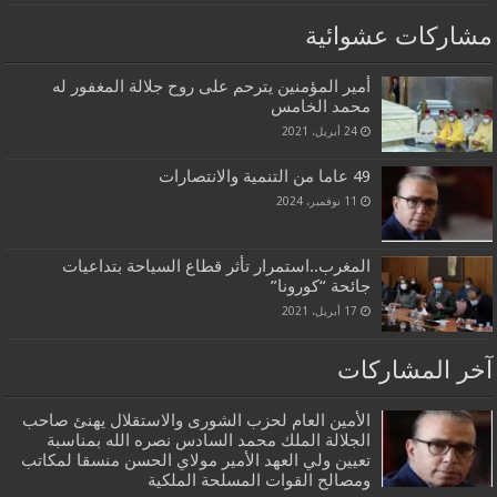
مشاركات عشوائية
أمير المؤمنين يترحم على روح جلالة المغفور له
محمد الخامس
24 أبريل، 2021
49 عاما من التنمية والانتصارات
11 نوفمبر، 2024
المغرب..استمرار تأثر قطاع السياحة بتداعيات
جائحة “كورونا”
17 أبريل، 2021
آخر المشاركات
الأمين العام لحزب الشورى والاستقلال يهنئ صاحب
الجلالة الملك محمد السادس نصره الله بمناسبة
تعيين ولي العهد الأمير مولاي الحسن منسقا لمكاتب
ومصالح القوات المسلحة الملكية