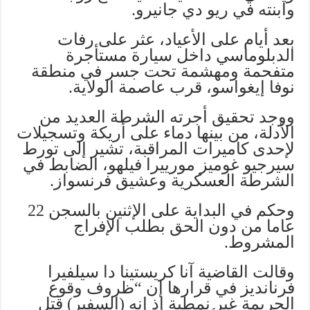
وابنته في ريو دي جانيرو.
بعد أيام على الأعياد، عثر على رفات
الدبلوماسي داخل سيارة مستأجرة
متفحمة ومهشمة تحت جسر في منطقة
نوفا إيغواسو، قرب عاصمة الولاية.
ووجد تحقيق أجرته الشرطة العديد من
الأدلة، من بينها دماء على أريكة وتسجيلات
لإحدى كاميرات المراقبة، تشير إلى تورط
سيرجيو غوميز مورييرا فيلهو، الضابط في
الشرطة العسكرية وعشيق فرنسواز.
وحكم في البداية على الإثنين بالسجن 22
عاما من دون الحق بطلب الإفراج
المشروط.
وقالت القاضية آنا كريستينا دا سيلفيرا
فرنانديز في قرارها إن “ظروف وقوع
الجريمة غير نمطية إذ إنه (السفير) قتل