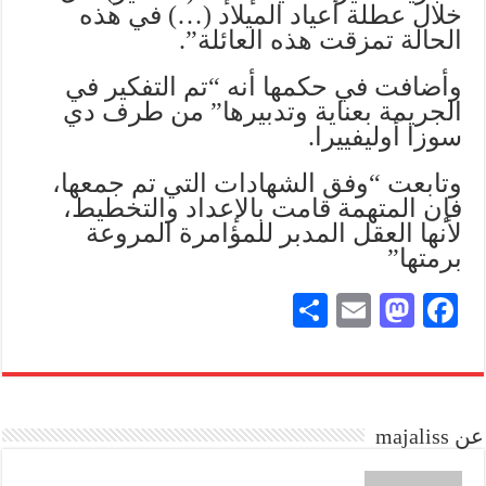
خلال عطلة أعياد الميلاد (…) في هذه
الحالة تمزقت هذه العائلة”.
وأضافت في حكمها أنه “تم التفكير في
الجريمة بعناية وتدبيرها” من طرف دي
سوزا أوليفييرا.
وتابعت “وفق الشهادات التي تم جمعها،
فإن المتهمة قامت بالإعداد والتخطيط،
لأنها العقل المدبر للمؤامرة المروعة
برمتها”
S
E
M
Fa
ha
m
as
ce
re
ail
to
bo
do
ok
عن majaliss
n