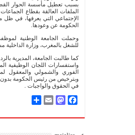
بسبب تعطيل مأسسة الحوار القطاع
الملفات العالقة بقطاع الجماعات ا
الإجتماعي التي يعرفها، في ظل م
الحكومة عن وعودها.
وحملت الجامعة الوطنية لموظفي ا
للشغل بالمغرب، وزارة الداخلية 
كما طالبت الجامعة، المديرية بال
وبترخيص من رئيس الحكومة بدون ت
في الحقوق والواجبات .
S
E
M
Fa
ha
m
as
ce
re
ail
to
bo
do
ok