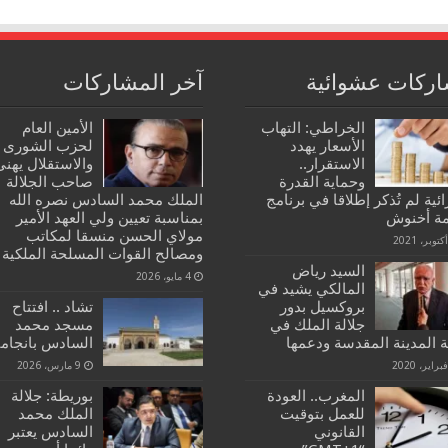
ركات عشوائية
آخر المشاركات
الخراطي: التهاب
الأمين العام
الأسعار يهدد
لحزب الشورى
الاستقرار..
والاستقلال يهنئ
وحماية القدرة
صاحب الجلالة
ئية لم تُذكر إطلاقا في برنامج
الملك محمد السادس نصره الله
ة أخنوش
بمناسبة تعيين ولي العهد الأمير
مولاي الحسن منسقا لمكاتب
ومصالح القوات المسلحة الملكية
السيد رياض
4 مايو، 2026
المالكي يشيد في
بروكسيل بدور
تشاد .. افتتاح
جلالة الملك في
مسجد محمد
ة المدينة المقدسة ودعمها
السادس بانجامي
9 مارس، 2026
المغرب.. العودة
بوريطة: جلالة
للعمل بتوقيت
الملك محمد
القانوني
السادس يعتبر