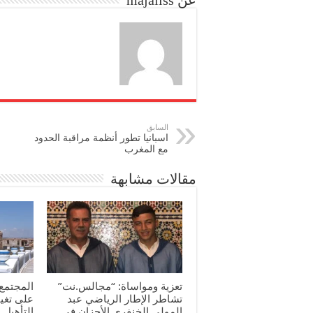
عن majaliss
n
السابق
اسبانيا تطور أنظمة مراقبة الحدود
مع المغرب
مقالات مشابهة
تعزية ومواساة: “مجالس.نت”
المجتمع 
تشاطر الإطار الرياضي عبد
على تغي
المولى الخنفري الأحزان في
التأهيل