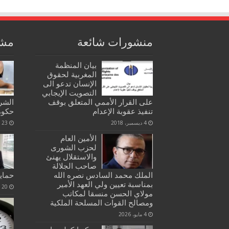
منشورات شائعة
مشا
بيان المنظمة
المغربية لحقوق
الإنسان تدعو الى
التصويت الإيجابي
على القرار الأممي المتعلق بوقف
الشرا
تنفيذ عقوبة الإعدام
حكوم
4 ديسمبر، 2018
23 أكتوبر، 2021
الأمين العام
لحزب الشورى
والاستقلال يهنئ
صاحب الجلالة
الملك محمد السادس نصره الله
حماي
بمناسبة تعيين ولي العهد الأمير
20 فبراير، 2020
مولاي الحسن منسقا لمكاتب
ومصالح القوات المسلحة الملكية
4 مايو، 2026