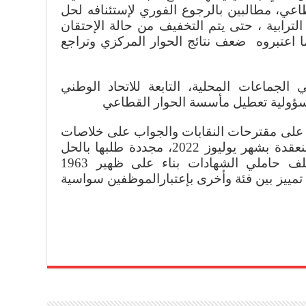
ي، مطالبين بالرجوع الفوري لإستئنافه لحل
لترابية ، حتى يتم التخفيف من حالة الإحتقان
ا اعتبروه ضعف نتائج الحوار المركزي وتراجع
لجماعات المحلية، التابعة للاتحاد الوطني
مسؤولية تعطيل مأسسة الحوار القطاعي
رد على مقترحات النقابات والجواب على خلاصات
واستفسارات اللجان الوظيفية المنعقدة بشهر يوليوز 2022، مجددة طلبها بالحل
الفوري والشمولي والمعقول لملف حاملي الشهادات بناء على ظهير 1963
مييز بين فئة وأخرى بإعتبارالموظفين سواسية