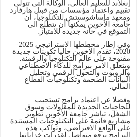
إنغلاند للتعليم العالي، الوكالة التي تتولى
تقييم واعتماد مؤسسات من قبيل هارفارد
ومعهد ماساشوسيتش للتكنلوجيا، أن
جامعة الأخوين يمكنها أن تتطلع الى
التموقع في خانة جديدة للامتياز.
وفي إطار مخططها الاستراتيجي 2025-
2020، تقدم الأخوين حاليا تكوينات جديدة
مفتوحة على عالم التكنلوجيا والرقمنة.
ويتعلق الأمر ببرامج للذكاء الاصطناعي
والروبوت والتحول الرقمي وتحليل
البيانات الضخمة وتكنلوجيات القطاع
المالي.
وفضلا عن اعتماد برامج تستجيب
للحاجيات الجديدة للمقاولات وسوق
الشغل، تباشر جامعة الأخوين تطوير
مشاريع قائمة على التكنلوجيات المستندة
على الواقع الافتراضي، وتواكب هذه
البرامج برفع متواصل لقدرات خزاناتها