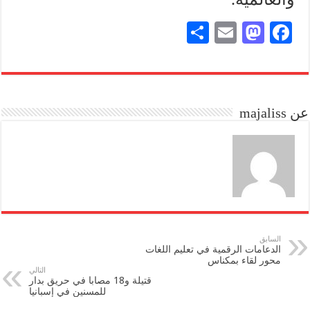
S
E
M
Fa
ha
m
as
ce
re
ail
to
bo
do
ok
عن majaliss
n
السابق
الدعامات الرقمية في تعليم اللغات
محور لقاء بمكناس
التالي
قتيلة و18 مصابا في حريق بدار
للمسنين في إسبانيا