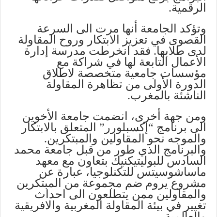
الرقمية.
وتؤكد الجامعة أنها مرت الى السرعة
القصوى في تعزيز الابتكار وروح المقاولة
لدى طلابها. فقد انخرطت مدرسة إدارة
الأعمال التابعة لها في شراكة مع
مؤسسات جامعية متخصصة لاطلاق
الدورة الأولى من تظاهرة المقاولة
الناشئة بالمغرب.
ومن جهة أخرى، انضمت جامعة الأخوين
الى برنامج “إكسبلورر” المتعلق بالابتكار
والموجه نحو المقاولين والمبتكرين.
والبرنامج الذي طور من قبل جامعة محمد
السادس للبوليتيكنيك بتعاون مع معهد
ماساشوسيتس للتكنلوجيا، عبارة عن
مشروع يروم ضم مجموعة من المبتكرين
والمقاولين ممن يتطلعون الى احداث
تغيير في بيئة المقاولة المغربية والافريقية
والعالمية.