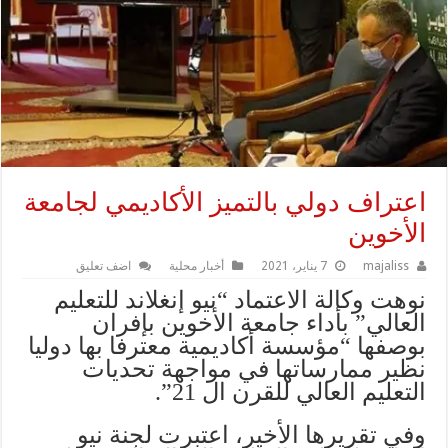
اعتراف دولي بالتميز الأكاديمي لجامعة
الأخوين
majaliss
7 يناير، 2021
أخبار محلية
اضف تعليق
نوهت وكالة الاعتماد “نيو إنغلاند للتعليم
العالي” بأداء جامعة الأخوين بإفران
بوصفها “مؤسسة أكاديمية معترفا بها دوليا
نظير ممارساتها في مواجهة تحديات
التعليم العالي للقرن ال 21”.
وفي تقريرها الأخير، اعتبرت لجنة نيو