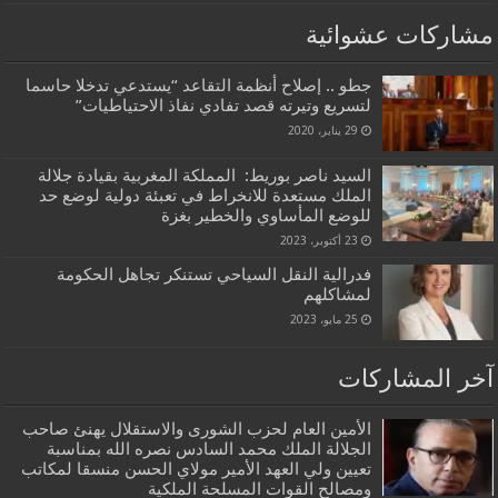
مشاركات عشوائية
جطو .. إصلاح أنظمة التقاعد “يستدعي تدخلا حاسما
لتسريع وتيرته قصد تفادي نفاذ الاحتياطيات”
29 يناير، 2020
السيد ناصر بوريط: المملكة المغربية بقيادة جلالة
الملك مستعدة للانخراط في تعبئة دولية لوضع حد
للوضع المأساوي والخطير بغزة
23 أكتوبر، 2023
فدرالية النقل السياحي تستنكر تجاهل الحكومة
لمشاكلهم
25 مايو، 2023
آخر المشاركات
الأمين العام لحزب الشورى والاستقلال يهنئ صاحب
الجلالة الملك محمد السادس نصره الله بمناسبة
تعيين ولي العهد الأمير مولاي الحسن منسقا لمكاتب
ومصالح القوات المسلحة الملكية