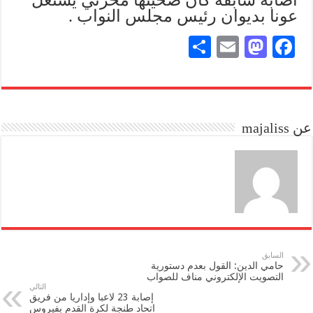
عونا بديوان رئيس مجلس النواب .
S
E
M
Fa
ha
m
as
ce
re
ail
to
bo
do
ok
عن majaliss
n
السابق
حامي الدين: القول بعدم دستورية
التصويت الإلكتروني مناف للصواب
التالي
إصابة 23 لاعبا وإداريا من فريق
اتحاد طنجة لكرة القدم بفيروس