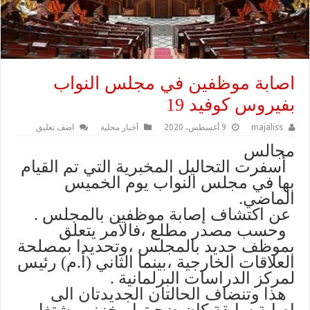
اصابة موظفين في مجلس النواب
بفيروس كوفيد 19
majaliss
9 أغسطس، 2020
أخبار محلية
اضف تعليق
مجالس
أسفرت التحاليل المخبرية التي تم القيام
بها في مجلس النواب يوم الخميس
الماضي.
عن اكتشاف إصابة موظفين بالمجلس .
وحسب مصدر مطلع ،فالأمر يتعلق
بموظف جديد بالمجلس ،وتحديدا بمصلحة
العلاقات الخارجية ،بينما الثاني (أ.م) رئيس
لمركز الدراسات البرلمانية .
هذا وتنضاف الحالتان الجديدتان الى
اصابة سابقة كان ضحيتها مخزني يشتغل