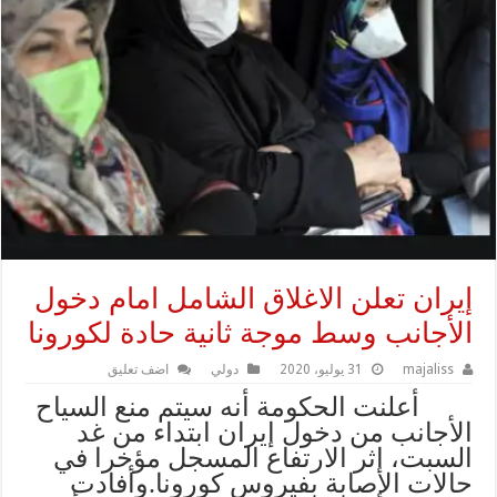
إيران تعلن الاغلاق الشامل امام دخول
الأجانب وسط موجة ثانية حادة لكورونا
majaliss
31 يوليو، 2020
دولي
اضف تعليق
أعلنت الحكومة أنه سيتم منع السياح
الأجانب من دخول إيران ابتداء من غد
السبت، إثر الارتفاع المسجل مؤخرا في
حالات الإصابة بفيروس كورونا.
وأفادت