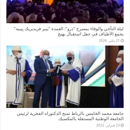
ليلة التآخي والوفاء بمسرح “درو”: العمدة “بيير فريديريك بِيييه”
يجمع الأطياف في حفل استقبال بهيج
21 يناير، 2026
جامعة محمد الخامس بالرباط تمنح الدكتوراه الفخرية لرئيس
الجامعة الوطنية المستقلة بالمكسيك
23 فبراير، 2022