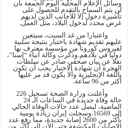
وسائل الإعلام المحلية اليوم الجمعة بأن
لن يتم السماح بالتقدم للحصول على
تأشيرة دخول إلا للأجانب الذين لديهم
غرض محدد لدخول البلاد، مثل العمل.
واعتبارا من غد السبت، سيتعين
عليهم تقديم شهادة باختبار بنتيجة سلبية
لفيروس كورونا من مؤسسة معترف بها
دوليا في بلادهم.
وذكرت وكالة أنباء “إسنا”،
نقلا عن بيان صحفي صادر عن سلطات
الهجرة أن شهادة الاختبار يجب أن تكون
باللغة الإنجليزية وألا يكون قد مر عليها
أكثر من 96 ساعة.
وأعلنت وزارة الصحة تسجيل 226
حالة وفاة جديدة في الساعات الـ 24
الماضية، ليصل عدد حالات الوفاة الحالي
إلى 16569.
وسجلت إيران زيادة يومية
بأكثر من 2600 إصابة جديدة، مما رفع عدد
الإصابات المكتشفة حتى الآن إلى أكثر من