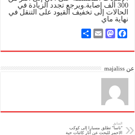
300 ألف إصابة.
ويرجع تجدد الزيادة في
الحالات إلى تخفيف القيود على التنقل في
نهاية ماي
S
E
M
Fa
ha
m
as
ce
re
ail
to
bo
do
ok
عن majaliss
n
السابق
“ناسا” تطلق مسبارا إلى كوكب
الاحمر للبحث عن آثار كائنات حية