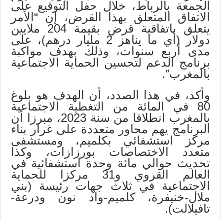
الجمعة بالرباط، خلال حفل التوقيع على
الاتفاق المتعلق بهذا القرض، إن “الأمر
يتعلق باتفاقية قرض بقيمة 204 ملايين
دولار (أي ما يناهز 2 مليار درهم)، على
مدى أربع سنوات، وذلك بهدف مواكبة
برنامج الدعم لتحسين الحماية الاجتماعية
بالمغرب”.
وأكد، في هذا الصدد، أن الهدف هو بلوغ
80 في المائة من التغطية الاجتماعية
بالمغرب انطلاقا من سنة 2023، مبرزا أن
البرنامج يهم محاور متعددة على غرار بناء
مركز استشفائي بكلميم، ومستشفى
متعدد الاختصاصات بورزازات، وكذا
تحديث حوالي مائة وحدة استشفائية في
العالم القروي و31 مركزا للحماية
الاجتماعية في ثلاث جهات رئيسة (بني
ملال-خنيفرة، كلميم-واد نون ودرعة-
تافيلالت).