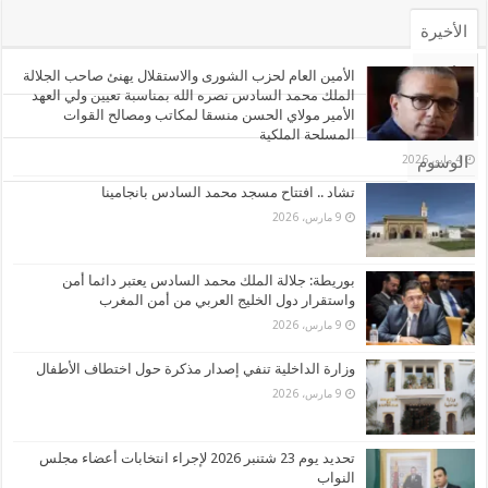
الأخيرة
الأشهر
الأمين العام لحزب الشورى والاستقلال يهنئ صاحب الجلالة
الملك محمد السادس نصره الله بمناسبة تعيين ولي العهد
الأمير مولاي الحسن منسقا لمكاتب ومصالح القوات
تعليقات
المسلحة الملكية
4 مايو، 2026
الوسوم
تشاد .. افتتاح مسجد محمد السادس بانجامينا
9 مارس، 2026
بوريطة: جلالة الملك محمد السادس يعتبر دائما أمن
واستقرار دول الخليج العربي من أمن المغرب
9 مارس، 2026
وزارة الداخلية تنفي إصدار مذكرة حول اختطاف الأطفال
9 مارس، 2026
تحديد يوم 23 شتنبر 2026 لإجراء انتخابات أعضاء مجلس
النواب