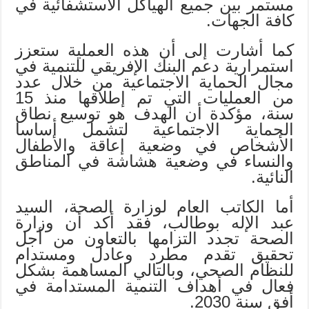
مستمر بين جميع الهياكل الاستشفائية في
كافة الجهات.
كما أشارت إلى أن هذه العملية ستعزز
استمرارية دعم البنك الإفريقي للتنمية في
مجال الحماية الاجتماعية من خلال عدد
من العمليات التي تم إطلاقها منذ 15
سنة، مؤكدة أن الهدف هو توسيع نطاق
الحماية الاجتماعية لتشمل أساسا
الأشخاص في وضعية إعاقة والأطفال
والنساء في وضعية هشاشة في المناطق
النائية.
أما الكاتب العام لوزارة الصحة، السيد
عبد الإله بوطالب، فقد أكد أن وزارة
الصحة تجدد التزامها بالتعاون من أجل
تحقيق تقدم مطرد وعادل ومستدام
للنظام الصحي، وبالتالي المساهمة بشكل
فعال في أهداف التنمية المستدامة في
أفق سنة 2030.