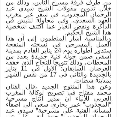
من طرف فرقة مسرح الناس، وذلك من
خلال تدوين مقولات الشیخ سیدي عبد
الرحمان المجدوب، في سفر عبر مغرب
العهد السعدي، وفي محاولة للنبش في
الذاكرة ونفض الغبار عما اكتنف شخصیة
هذا الشیخ الحكيم.
وبالمناسبة أشار المنظمون إلى أن هذا
العمل المسرحي في نسخته المنقحة
ستدور أطواره يوم 24 يناير القادم بمدينة
آسفي ضمن جولة فنية جديدة بعدد من
المحطات، وذلك تتويجا للنجاح الذي حققه
العرضان السابقان: الاول في 11 يناير
بالجديدة والثاني في 17 من نفس الشهر
بمدينة سطات.
وعن هذا المنتوج الجديد ،قال الفنان
محمد مفتاح في تصريح لوكالة المغرب
العربي للأنباء أن مدير انتاج مسرحية
“المجذوب” عمر بحاري سعى الى اضفاء
لمساته الفنية على مسرحية” سيدي عبد
الرحمان المجذوب” حيث أبقى على عبر