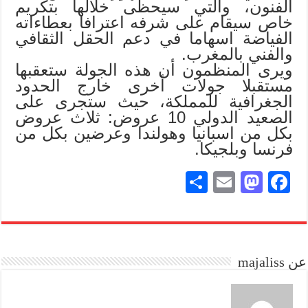
الفنون، والتي سيحظى خلالها بتكريم
خاص سيقام على شرفه اعترافا بعطاءاته
الفياضة اسهاما في دعم الحقل الثقافي
والفني بالمغرب.
ويرى المنظمون أن هذه الجولة ستعقبها
مستقبلا جولات أخرى خارج الحدود
الجغرافية للمملكة، حيث ستجرى على
الصعيد الدولي 10 عروض: ثلاث عروض
بكل من اسبانيا وهولندا وعرضين بكل من
فرنسا وبلجيكا.
S
E
M
Fa
ha
m
as
ce
re
ail
to
bo
do
ok
عن majaliss
n