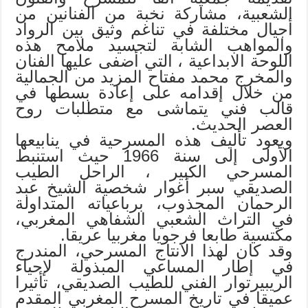
الشعبية، مشاركة نخبة من الفنانين من
أجيال مختلفة في تناغم وثيق بين الرواد
والمواهب الشابة لتجسيد ملامح هذه
اللوحة الابداعية ، التي أضفى عليها الفنان
والمخرج محمد مفتاح المزيد من الجمالية
من خلال إقدامه على إعادة بسطها في
قالب فني يتماشى مع متطلبات روح
العصر الحديث.
ويعود تأليف هذه المسرحية في ينابيعها
الأولى إلى سنة 1966 حيث استنبط
المسرحي الكبير ، الراحل الطيب
الصديقي سبر أغوار شخصیة الشیخ عبد
الرحمان المجذوب، برباعیاته المتداولة
في التراث الشعبي الشفاهي المغربي،
مكتسية طابعا فرجويا مغربيا عریقا.
وقد كان لهذا الانتاج المسرحي، المندرج
في إطار المساعي المبذولة لإحياء
الریبیرتوار الفني للطیب الصدیقي، تأثيرا
عميقا في تاريخ المسرح المغربي المقدم