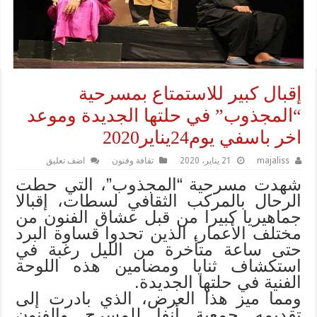
إقبال كبير للاستمتاع بمسرحية
“المجذوب” في حلتها الجديدة وموعد
اخر باسفي يوم24يناير2020
majaliss
21 يناير، 2020
ثقافة وفنون
اضف تعليق
شهدت مسرحية “المجذوب”، التي حطت
الرحال بالمركب الثقافي لسطات، إقبالا
جماهيريا كبيرا من قبل عشاق الفنون من
مختلف الأعمار، الذين تحدوا قساوة البرد
حتى ساعة متأخرة من الليل رغبة في
استكشاف ثنايا ومضامين هذه اللوحة
الفنية في حلتها الجديدة.
ومما ميز هذا العرض، الذي بادرت إلى
تقديمه جمعية أنفا للمسرح والفنون