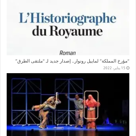
“مؤرخ المملكة” لماييل رونوار.. إصدار جديد لـ “ملتقى الطرق”
15 يناير، 2022