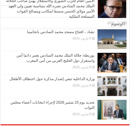
الأشهر
الأمين العام لحزب الشورى والاستقلال يهنئ صاحب الجلالة
الملك محمد السادس نصره الله بمناسبة تعيين ولي العهد
الأمير مولاي الحسن منسقا لمكاتب ومصالح القوات
تعليقات
المسلحة الملكية
4 مايو، 2026
الوسوم
تشاد .. افتتاح مسجد محمد السادس بانجامينا
9 مارس، 2026
بوريطة: جلالة الملك محمد السادس يعتبر دائما أمن
واستقرار دول الخليج العربي من أمن المغرب
9 مارس، 2026
وزارة الداخلية تنفي إصدار مذكرة حول اختطاف الأطفال
9 مارس، 2026
تحديد يوم 23 شتنبر 2026 لإجراء انتخابات أعضاء مجلس
النواب
9 مارس، 2026