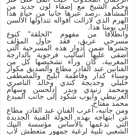
وحكم الشيخ مع إضفاء لون جديد من
المشاهد ،رصد عبرها جانبا من حياة هذا
الهرم الذي لازالت أقواله تتداولها الألسن
إلى يومنا هذا.
وانطلاقا من مفهوم “الحلقة” كنوع
مسرحي عريق، فقد حاول المؤلف
حشرها ضمن أدوار هذه المسرحية التي
أضفى عليها أساليب فرجوية بالدارجة
المغربية، كان وراء تشخيصها كل من
الفنانين عبد القادر مطاع والصديق مكوار
وسناء كدار وفاطمة أبليج والمصطفى
خليلي وخديجة كندي وخالد الناصري
ومحمد زنيدي وبدر إدلحسن وسهام
الغرنيطي وأيوب شكود إلى جانب المبدع
محمد مفتاح.
ومن جانبه، أعرب الفنان عبد القادر مطاع
عن ابتهاجه بهذه الجولة الفنية الجديدة
التي تدعمها بالأساس مؤسسة البنك
الشعبي تلبية لرغبة جمهور متعطش لأب