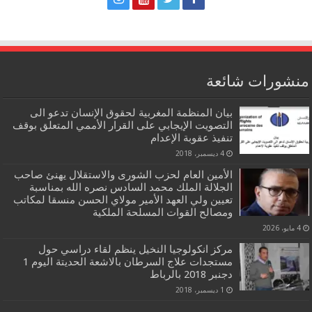
منشورات شائعة
بيان المنظمة المغربية لحقوق الإنسان تدعو الى
التصويت الإيجابي على القرار الأممي المتعلق بوقف
تنفيذ عقوبة الإعدام
4 ديسمبر، 2018
الأمين العام لحزب الشورى والاستقلال يهنئ صاحب
الجلالة الملك محمد السادس نصره الله بمناسبة
تعيين ولي العهد الأمير مولاي الحسن منسقا لمكاتب
ومصالح القوات المسلحة الملكية
4 مايو، 2026
مركز انكولوجيا النخيل ينظم لقاء دراسي حول
مستجدات علاج السرطان بالاشعة الحديتة اليوم 1
دجنبر 2018 بالرباط
1 ديسمبر، 2018