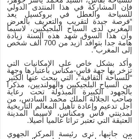
فإن المشاركة في هذا المنتدى الدولي
للسياحة والعطل في بروكسيل يعد
“فرصة جيدة لتقريب والتعريف بالعرض
المغربي لدى السياح البلجيكيين، لاسيما
وأن هذا السوق شهد هذه السنة زيادة
هامة جدا بتوافد أزيد من 700 ألف شخص
إلى المغرب”.
وأكد بشكل خاص على الإمكانيات التي
تزخر بها جهة فاس-مكناس باعتبارها وجهة
“للسياحة الثقافية”، التي يبحث عنها الكثير
من السياح البلجيكيين والهولنديين، مذكرا
بالجهود الكبيرة المبذولة تحت رعاية
صاحب الجلالة الملك محمد السادس، من
أجل تدعيم وإعادة تأهيل المعالم التاريخية
لمدينتي فاس ومكناس، لاسيما المدينة
العتيقة التي تعتبر تراثا عالميا أصيلا.
من جانبها، ترى رئيسة المركز الجهوي