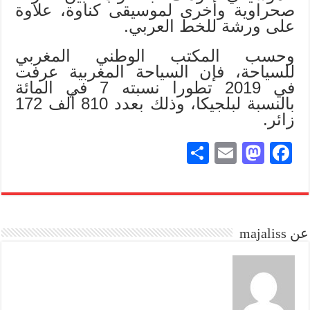
صحراوية وأخرى لموسيقى كناوة، علاوة
على ورشة للخط العربي.
وحسب المكتب الوطني المغربي
للسياحة، فإن السياحة المغربية عرفت
في 2019 تطورا نسبته 7 في المائة
بالنسبة لبلجيكا، وذلك بعدد 810 ألف 172
زائر.
S
E
M
Fa
ha
m
as
ce
re
ail
to
bo
do
ok
عن majaliss
n