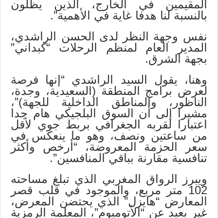
المقيمين في الخارج، الذين يظلون
بالنسبة لنا هدفا غاية في الأهمية”.
نفس وجهة النظر لدى الحسن الراشدي،
المدير العام لمنظم الرحلات “كبداني”
بجهة الشرق.
وهنا، يقول السيد الراشدي “إنها فرصة
لعرض برامج المنطقة (السعيدية، وجدة،
الناظور، والمناطق الداخلية للجهة)”،
مشيرا إلى أن السوق البلجيكي هام جدا
اعتبارا لقربه الجغرافي بربط جوي لأقل
من ساعتين ونصف، وهو ما ينعكس في
سعر الحزمة المعروضة، “أرخص وأكثر
تنافسية مقارنة بباقي المنافسين”.
ويبرز الرواق المغربي الذي تبلغ مساحته
102 متر مربع، والموجود في قلب قصر
المعارض “هايزل” الذي يحتضن المعرض،
غير بعيد عن “الأتوميوم”، المعلمة الرمزية