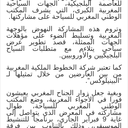
للعاصمة البلجيكية، الجهات السياحية
المغربية الكبرى، التي يشرف المكتب
الوطني المغربي للسياحة على مشاركتها.
وتروم هذه المشاركة النهوض بالوجهة
المغربية وتسليط الضوء على مؤهلات
الجهات الممثلة، قصد تطوير عرض
سياحي يتلاءم مع متطلبات السياح
البلجيكيين والأوروبيين.
كما تعتبر شركة الخطوط الملكية المغربية
من بين العارضين من خلال تمثيلها لـ
“البينيلوكس”.
وبغية جعل زوار الجناح المغربي يعيشون
فورا في الأجواء المغربية، وضع المكتب
الوطني المغربي للسياحة، طوال
مشاركته في المعرض الذي يتواصل إلى
غاية 9 فبراير الجاري، برنامجا للتنشيط
الموسيقي، وذلك بالتناوب بين فرقة