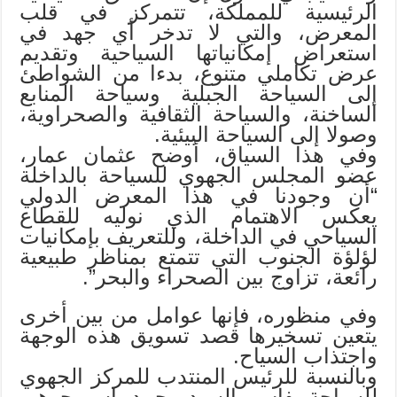
الرئيسية للمملكة، تتمركز في قلب
المعرض، والتي لا تدخر أي جهد في
استعراض إمكانياتها السياحية وتقديم
عرض تكاملي متنوع، بدءا من الشواطئ
إلى السياحة الجبلية وسياحة المنابع
الساخنة، والسياحة الثقافية والصحراوية،
وصولا إلى السياحة البيئية.
وفي هذا السياق، أوضح عثمان عمار،
عضو المجلس الجهوي للسياحة بالداخلة
“أن وجودنا في هذا المعرض الدولي
يعكس الاهتمام الذي نوليه للقطاع
السياحي في الداخلة، وللتعريف بإمكانيات
لؤلؤة الجنوب التي تتمتع بمناظر طبيعية
رائعة، تزاوج بين الصحراء والبحر”.
وفي منظوره، فإنها عوامل من بين أخرى
يتعين تسخيرها قصد تسويق هذه الوجهة
واجتذاب السياح.
وبالنسبة للرئيس المنتدب للمركز الجهوي
للسياحة بفاس، السيد محمد ياسر جوهر،