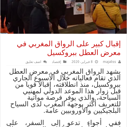
إقبال كبير على الرواق المغربي في
معرض العطل ببروكسيل
majaliss
8 فبراير، 2020
إقتصاد
اضف تعليق
يشهد الرواق المغربي في معرض العطل
الذي تقام فعالياته خلال الأسبوع الجاري
ببروكسيل، منذ انطلاقته، إقبالا قويا من
قبل زوار هذا الموعد الدولي لمهنيي
السياحة، والذي يوفر فرصة مواتية
للتعريف أكثر بوجهة المغرب لدى السياح
البلجيكيين والأوروبيين عامة.
ففي أجواء تدعو إلى السفر، على