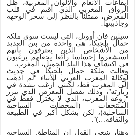
إيقاعات الأنغام والألوان المغربية، ظل
الرواق المغربي الذي أقيم في قلب
المعرض، ممتلئا بالنظر إلى سحر الوجهة
وجاذبيتها.
سيلين فان أووتل، التي ليست سوى ملكة
جمال بلجيكا، هي واحدة من بين العديد
من الأشخاص الذين يعترفون بأنهم
استشعروا إحساسا رائعا يجعلهم يرغبون
في اكتشاف هذا البلد الجميل، المغرب.
وقالت ملكة جمال بلجيكا في حديث
لوكالة المغرب العربي للأنباء “لم أذهب
إلى المغرب قط، لكنني أرغب بشدة في
زيارته”، وذلك بفضل المعرض الذي يبرز
“روعة المغرب، الذي لا يختزل فقط في
المنتجعات (المحطات السياحية
الساحلية)، لكن بشكل أكبر في الطبيعة
والثقافة…)”.
وهنا، ينبغي القول إن المناطق السياحية