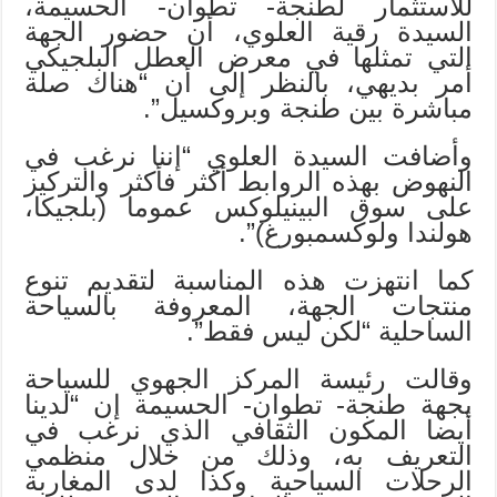
للاستثمار لطنجة- تطوان- الحسيمة،
السيدة رقية العلوي، أن حضور الجهة
التي تمثلها في معرض العطل البلجيكي
أمر بديهي، بالنظر إلى أن “هناك صلة
مباشرة بين طنجة وبروكسيل”.
وأضافت السيدة العلوي “إننا نرغب في
النهوض بهذه الروابط أكثر فأكثر والتركيز
على سوق البينيلوكس عموما (بلجيكا،
هولندا ولوكسمبورغ)”.
كما انتهزت هذه المناسبة لتقديم تنوع
منتجات الجهة، المعروفة بالسياحة
الساحلية “لكن ليس فقط”.
وقالت رئيسة المركز الجهوي للسياحة
بجهة طنجة- تطوان- الحسيمة إن “لدينا
أيضا المكون الثقافي الذي نرغب في
التعريف به، وذلك من خلال منظمي
الرحلات السياحية وكذا لدى المغاربة