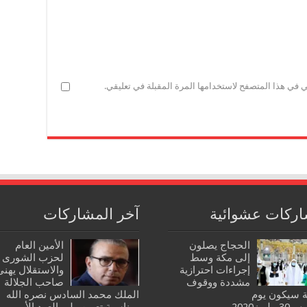
ي في هذا المتصفح لاستخدامها المرة المقبلة في تعليقي.
ركات عشوائية
آخر المشاركات
الحجاج يصلون
الأمين العام
إلى مكة وسط
لحزب الشورى
إجراءات احترازية
والاستقلال يهنئ
مشددة ووقوف
صاحب الجلالة
ة سيكون يوم
الملك محمد السادس نصره الله