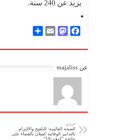
يزيد عن 240 سنة.
S
E
M
Fa
ha
m
as
ce
re
ail
to
bo
do
ok
عن majaliss
n
السابق
الصحة العالمية: التلقيح والالتزام
بالتدابير الوقائية كفيلان بالقضاء على
جائحة “كوفيد-19”