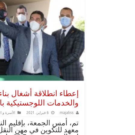
إعطاء انطلاقة أشغال بنا
والخدمات اللوجستيكية با
majaliss
6 فبراير، 2021
الأسرة و ا
تم، أمس الجمعة، بإقليم الن
معهد للتكوين في مهن النقل