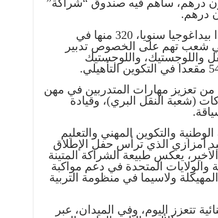
يقدر بنحو 82,7 مليون درهم، ساهم فيه صندوق “شراكة”
ويوفر هذا المعهد 860 مقعدا بيداغوجيا سنويا، 320 منها في
في شعب تهم على الخصوص تدبير
قل واللوجستيك، واللوجستيك
من تعزيز مهارات المتدربين في مهن
ات (شعبة النقل البري)، وقيادة
ياقة.
 الوطنية والتكوين المهني والتعليم
يد أمزازي الذي ترأس حفل الإطلاق
أخير، يعكس طبيعة الشراكة المتينة
ية والولايات المتحدة في دعم مواكبة
لمهيكلة ولاسيما في منظومة التربية
ئية تتعزز اليوم، وفي الميدان، عبر