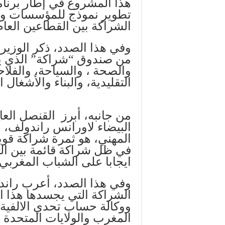
هذا المشروع في إطار برنامج
تطوير نموذج للمؤسسات ومع
الشراكة بين القطاعين العا
وفي هذا الصدد، ذكر الوزير 
من صندوق “شراكة” الذي ي
والصحة ، والسياحة، والفلاح
التقليدية، والبناء والأشغال
من جانبه، أبرز القنصل العام
البيضاء لاورانس راندولف، أ
المهني، هو ثمرة شراكة قوية
في ظل شراكة قائمة بين ال
ايجابا على الشباب المغربي.
وفي هذا الصدد، أعرب راند
الشراكة التي يجسدها هذا ال
ووكالة حساب تحدي الالفية -
المغرب والولايات المتحدة ا