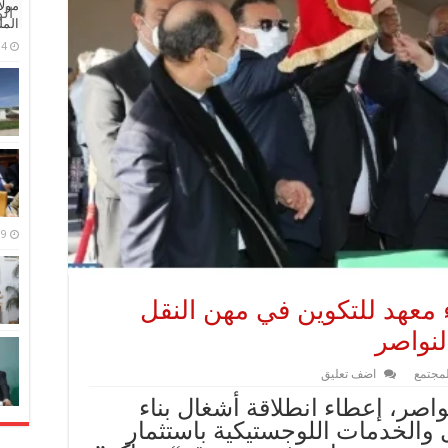
مولا
ال
المل
4 مايو، 2026
9 مارس، 2026
ء معهد للتكوين في مهن النقل
لنواصر
لمجتمع
اضف تعليق
واصر، إعطاء انطلاقة أشغال بناء
 والخدمات اللوجستيكية باستثمار