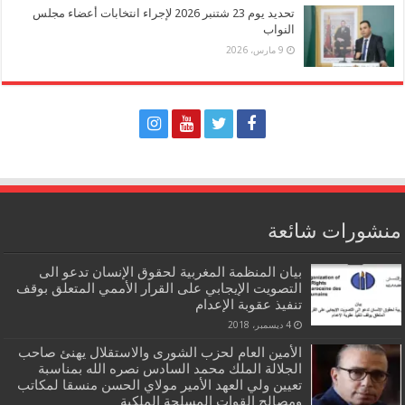
تحديد يوم 23 شتنبر 2026 لإجراء انتخابات أعضاء مجلس
النواب
9 مارس، 2026
منشورات شائعة
بيان المنظمة المغربية لحقوق الإنسان تدعو الى
التصويت الإيجابي على القرار الأممي المتعلق بوقف
تنفيذ عقوبة الإعدام
4 ديسمبر، 2018
الأمين العام لحزب الشورى والاستقلال يهنئ صاحب
الجلالة الملك محمد السادس نصره الله بمناسبة
تعيين ولي العهد الأمير مولاي الحسن منسقا لمكاتب
ومصالح القوات المسلحة الملكية