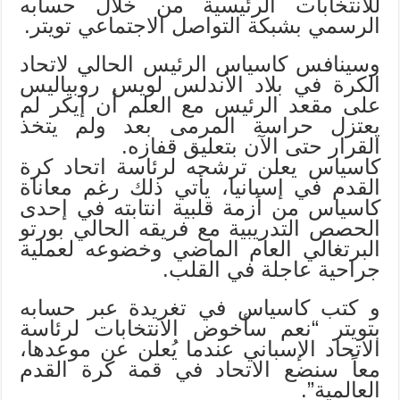
للانتخابات الرئيسية من خلال حسابه
الرسمي بشبكة التواصل الاجتماعي تويتر.
وسينافس كاسياس الرئيس الحالي لاتحاد
الكرة في بلاد الأندلس لويس روبياليس
على مقعد الرئيس مع العلم أن إيكر لم
يعتزل حراسة المرمى بعد ولم يتخذ
القرار حتى الآن بتعليق قفازه.
كاسياس يعلن ترشحه لرئاسة اتحاد كرة
القدم في إسبانيا،
يأتي ذلك رغم معاناة
كاسياس من أزمة قلبية انتابته في إحدى
الحصص التدريبية مع فريقه الحالي بورتو
البرتغالي العام الماضي وخضوعه لعملية
جراحية عاجلة في القلب.
و كتب كاسياس في تغريدة عبر حسابه
بتويتر “نعم سأخوض الانتخابات لرئاسة
الاتحاد الإسباني عندما يُعلن عن موعدها،
معاً سنضع الاتحاد في قمة كرة القدم
العالمية”.