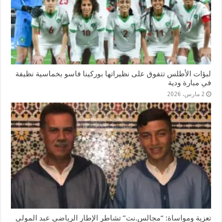
لبؤات الأطلس تتفوق على نظيراتها بوركينا فاسو بخماسية نظيفة
في مبارة ودية
2 مارس، 2026
تعزية ومواساة: “مجالس.نت” تشاطر الإطار الرياضي عبد المولى