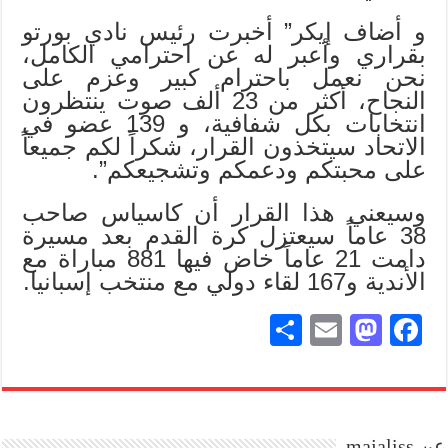
و أضاف إيكر” أخبرت رئيس نادي بورتو
بقراري وأعبر له عن احترامي الكامل،
نحن نعمل باحترام كبير وعزم على
النجاح، أكثر من 23 ألف صوت ينتظرون
انتخابات بكل شفافية، و 139 عضو في
الاتحاد سيتخذون القرار، شكراً لكم جميعاً
على محبتكم ودعمكم وتشجيعكم”.
وسيعني هذا القرار أن كاسياس صاحب
38 عاماً سيعتزل كرة القدم بعد مسيرة
دامت 21 عاماً خاض فيها 881 مباراة مع
الأندية و167 لقاء دولي مع منتخب إسبانيا.
S
E
M
Fa
ha
m
as
ce
re
ail
to
bo
do
ok
عن majaliss