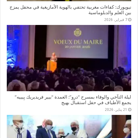
نيويورك: كفاءات مغربية تحتفي بالهوية الأمازيغية في محفل يمزج
بين العلم والدبلوماسية
7 فبراير، 2026
ليلة التآخي والوفاء بمسرح “درو”: العمدة “بيير فريديريك بِيييه”
يجمع الأطياف في حفل استقبال بهيج
21 يناير، 2026