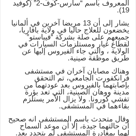
المعروف باسم “سارس-كوف-2” (كوفيد
19).
يشار إلى أن 13 مريضا آخرين في ألمانيا
يخضعون للعلاج حاليا في ولاية بافاريا،
جميعهم على صلة بشركة “فيباستو”
لقطاع غيار ومستلزمات السيارات في
الولاية ، والتي جاء الفيروس إليها عن
طريق موظفة صينية.
وهناك مصابان آخران في مستشفى
فرانكفورت الجامعي، تم التحقق
بإصابتهما بالفيروس بعد عودتهما من
مدينة ووهان الصينية، التي تعد بؤرة
تفشي كورونا. ولا يزال الأمر يستلزم
بقاءهما في المستشفى.
وقال متحدث باسم المستشفى انه صحيح
أن حالتهما جيدة، إلا أن موعد السماح
لهما بمغادرة المستشفى لم يتحدد بعد.