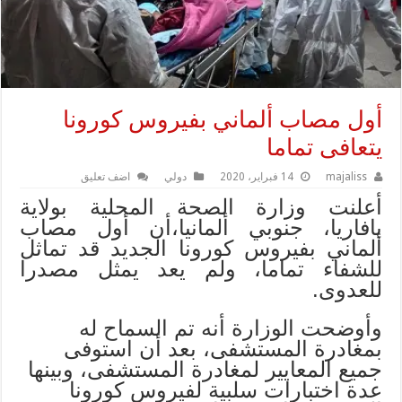
أول مصاب ألماني بفيروس كورونا
يتعافى تماما
majaliss
14 فبراير، 2020
دولي
اضف تعليق
أعلنت وزارة الصحة المحلية بولاية
بافاريا، جنوبي ألمانيا،أن أول مصاب
ألماني بفيروس كورونا الجديد قد تماثل
للشفاء تماما، ولم يعد يمثل مصدرا
للعدوى.
وأوضحت الوزارة أنه تم السماح له
بمغادرة المستشفى، بعد أن استوفى
جميع المعايير لمغادرة المستشفى، وبينها
عدة اختبارات سلبية لفيروس كورونا