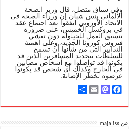
وفي سياق متصل، قال وزير الصحة
الألماني ينس شبان إن وزراء الصحة في
الاتحاد الأوروبي اتفقوا بعد اجتماع عقد
في بروكسل الخميس، على ضرورة
تنسيق العمل للحيلولة دون تفشي
فيروس كورونا الجديد، وعلى أهمية
التدابير التي من شأنها أن تسمح
للسلطات بتحديد المسافرين الذين قد
يكونوا قد تواصلوا مع أشخاص مصابين
في الخارج وكذلك أي شخص قد يكونوا
عرضوه لخطر الإصابة.
S
E
M
Fa
ha
m
as
ce
re
ail
to
bo
do
ok
عن majaliss
n