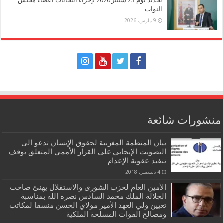
تحديد يوم 23 شتنبر 2026 لإجراء انتخابات أعضاء مجلس
النواب
9 مارس، 2026
منشورات شائعة
بيان المنظمة المغربية لحقوق الإنسان تدعو الى
التصويت الإيجابي على القرار الأممي المتعلق بوقف
تنفيذ عقوبة الإعدام
4 ديسمبر، 2018
الأمين العام لحزب الشورى والاستقلال يهنئ صاحب
الجلالة الملك محمد السادس نصره الله بمناسبة
تعيين ولي العهد الأمير مولاي الحسن منسقا لمكاتب
ومصالح القوات المسلحة الملكية