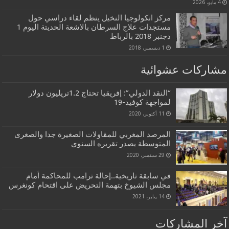
4 مايو، 2026
مركز انكولوجيا النخيل ينظم لقاء دراسي حول
مستجدات علاج السرطان بالاشعة الحديتة اليوم 1
دجنبر 2018 بالرباط
1 ديسمبر، 2018
مشاركات عشوائية
“النقد الدولي”: إفريقيا تحتاج 1.2تريليون دولار
لمواجهة كوفيد-19
11 أكتوبر، 2020
المرصد المغربي للمقاولات الصغيرة جدا والصغرى
المتوسطة يصدر تقريره السنوي
29 سبتمبر، 2020
في سابقة تاريخية..إحالة ترامب للمحاكمة أمام
مجلس الشيوخ بتهمة التحريض على اقتحام كونغرس
14 يناير، 2021
آخر المشاركات