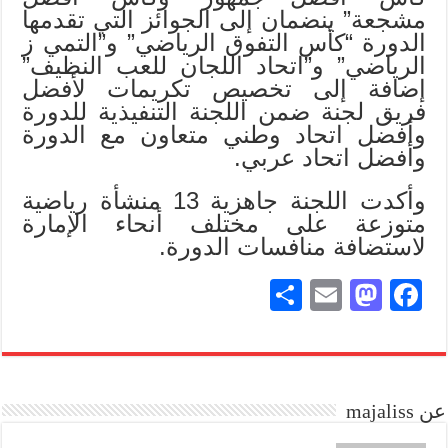
مشجعة” ينضمان إلى الجوائز التي تقدمها
الدورة “كأس التفوق الرياضي” و”التمي ز
الرياضي” و”اتحاد اللجان للعب النظيف”
إضافة إلى تخصيص تكريمات لأفضل
فريق لجنة ضمن اللجنة التنفيذية للدورة
وأفضل اتحاد وطني متعاون مع الدورة
وأفضل اتحاد عربي.
وأكدت اللجنة جاهزية 13 منشأة رياضية
متوزعة على مختلف أنحاء الإمارة
لاستضافة منافسات الدورة.
S
E
M
Fa
ha
m
as
ce
re
ail
to
bo
do
ok
عن majaliss
n