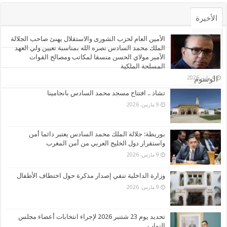
الأخيرة
الأشهر
الأمين العام لحزب الشورى والاستقلال يهنئ صاحب الجلالة
الملك محمد السادس نصره الله بمناسبة تعيين ولي العهد
الأمير مولاي الحسن منسقا لمكاتب ومصالح القوات
تعليقات
المسلحة الملكية
4 مايو، 2026
الوسوم
تشاد .. افتتاح مسجد محمد السادس بانجامينا
9 مارس، 2026
بوريطة: جلالة الملك محمد السادس يعتبر دائما أمن
واستقرار دول الخليج العربي من أمن المغرب
9 مارس، 2026
وزارة الداخلية تنفي إصدار مذكرة حول اختطاف الأطفال
9 مارس، 2026
تحديد يوم 23 شتنبر 2026 لإجراء انتخابات أعضاء مجلس
النواب