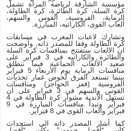
مؤسسة الشارقة لرياضة المرأة تشمل
كرة السلة، كرة الطائرة، كرة الطاولة،
الرماية، الفروسية، القوس والسهم،
ألعاب القوى، الكاراتيه، المبارزة.
وتشارك لاعبات المغرب في مسابقات
كرة الطاولة وفقا للمصدر ذاته. وأوضحت
ان الالعاب ستفتتح بمنافسات كرة السلة
والطائرة والكاراتيه في 3 فبراير على
صعيد الألعاب الجماعية فيما تنطلق
منافسات الرماية يوم الأربعاء 5 فبراير
بينما تستعد الفرق لخوض غمار تحديات
الفروسية (قفز الحواجز) ومنافسات
القوس والسهم في 3 فبراير على أن
تستهل الأندية مشوار كرة الطاولة في 4
فبراير وتبدأ منافسات المبارزة في 9
فبراير وألعاب القوى في 8 فبراير.
كما أشار المصدر ذاته الى استحداث
كأس “أفضل جمهور” وكأس “أفضل