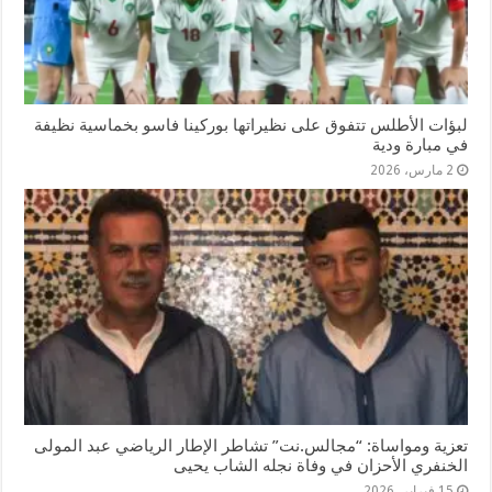
لبؤات الأطلس تتفوق على نظيراتها بوركينا فاسو بخماسية نظيفة
في مبارة ودية
2 مارس، 2026
تعزية ومواساة: “مجالس.نت” تشاطر الإطار الرياضي عبد المولى
الخنفري الأحزان في وفاة نجله الشاب يحيى
15 فبراير، 2026