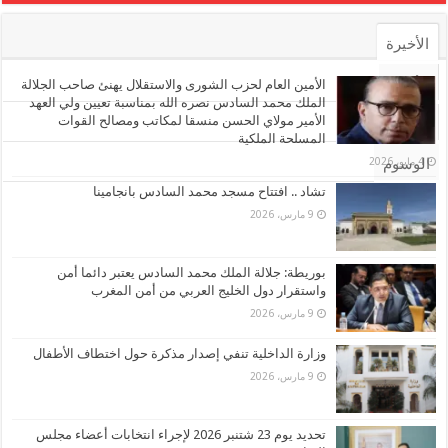
الأخيرة
الأشهر
الأمين العام لحزب الشورى والاستقلال يهنئ صاحب الجلالة
الملك محمد السادس نصره الله بمناسبة تعيين ولي العهد
الأمير مولاي الحسن منسقا لمكاتب ومصالح القوات
تعليقات
المسلحة الملكية
4 مايو، 2026
الوسوم
تشاد .. افتتاح مسجد محمد السادس بانجامينا
9 مارس، 2026
بوريطة: جلالة الملك محمد السادس يعتبر دائما أمن
واستقرار دول الخليج العربي من أمن المغرب
9 مارس، 2026
وزارة الداخلية تنفي إصدار مذكرة حول اختطاف الأطفال
9 مارس، 2026
تحديد يوم 23 شتنبر 2026 لإجراء انتخابات أعضاء مجلس