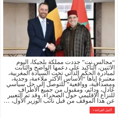
“مجالس.نت” جددت مملكة بلجيكا، اليوم
الاثنين، التأكيد على دعمها الواضح والثابت
لمبادرة الحكم الذاتي تحت السيادة المغربية،
معتبرة إياها “الأساس الأكثر ملاءمة، وجدية،
ومصداقية، وواقعية” للتوصل إلى حل سياسي
عادل، ودائم، ومقبول من جميع الأطراف
للنزاع الإقليمي حول الصحراء. وقد تم التعبير
عن هذا الموقف من قبل نائب الوزير الأول، …
أكمل القراءة »