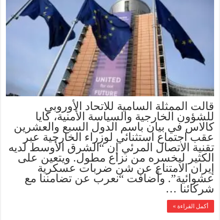
قالت الممثلة السامية للاتحاد الأوروبي
للشؤون الخارجية والسياسة الأمنية، كايا
كالاس في بيان باسم الدول السبع والعشرين
عقب اجتماع استثنائي لوزراء الخارجية عبر
تقنية الاتصال المرئي إن “الشرق الأوسط لديه
الكثير ليخسره من نزاع مطول. ويتعين على
إيران الامتناع عن شن ضربات عسكرية
عشوائية”. وأضافت “نعرب عن تضامننا مع
شركائنا …
أكمل القراءة »