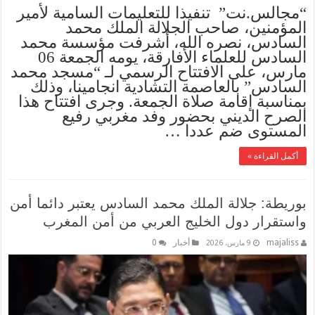
“مجالس.نت” تنفيذا للتعليمات السامية لأمير
المؤمنين، صاحب الجلالة الملك محمد
السادس، نصره الله، أشرفت مؤسسة محمد
السادس للعلماء الأفارقة، يومه الجمعة 06
مارس، على الافتتاح الرسمي لـ “مسجد محمد
السادس” بالعاصمة التشادية انجامينا، وذلك
بمناسبة إقامة صلاة الجمعة. وجرى افتتاح هذا
الصرح الديني بحضور وفد مغربي رفيع
المستوى ضم عددا …
أكمل القراءة »
بوريطة: جلالة الملك محمد السادس يعتبر دائما أمن
واستقرار دول الخليج العربي من أمن المغرب
majaliss
أخبار
0
9 مارس، 2026