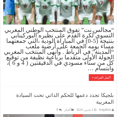
“مجالس.نت” تفوق المنتخب الوطني المغربي
النسوي لكرة القدم على نظيره البوركينابي
بنتيجة (5-0) في المباراة الودية ،التي جمعتهما
مساء يومه الجمعة على أرضية ملعب
“المدينة” في الرباط . وأنهى المنتخب المغربي
الجولة الأولى متقدما برباعية نظيفة من توقيع
كل من سناء مسودي في الدقيقتين ( 4 و 6 )،
وابتسام …
أكمل القراءة »
بلجيكا تجدد دعمها للحكم الذاتي تحت السيادة
المغربية
majaliss
أخبار
0
2 مارس، 2026