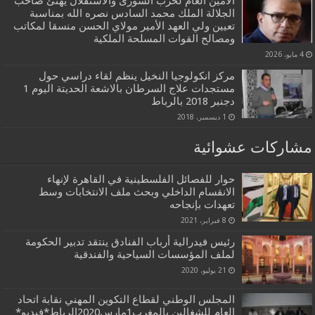
الأمين العام لحزب الشورى والاستقلال يهنئ صاحب
الجلالة الملك محمد السادس نصره الله بمناسبة
تعيين ولي العهد الأمير مولاي الحسن منسقا لمكاتب
ومصالح القوات المسلحة الملكية
4 مايو، 2026
مركز انكولوجيا النخيل ينظم لقاء دراسي حول
مستجدات علاج السرطان بالاشعة الحديتة اليوم 1
دجنبر 2018 بالرباط
1 ديسمبر، 2018
مشاركات عشوائية
حوار للفصائل الفلسطينية في القاهرة لإنهاء
الانقسام الداخلي وبحث ملف الانتخابات وسط
تعهدات بإنجاحه
8 فبراير، 2021
رئيس فيدرالية أرباب الفنادق ينتقد تدبير الحكومة
لملف المؤسسات السياحية والفندقية
21 يوليو، 2020
المجلس الوطني لقطاع التكوين المهني نقابة اتحاد
العام للشغالين بالمغرب1مارس2020الرباط*فيديو*