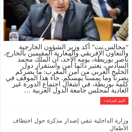
“مجالس.نت” أكد وزير الشؤون الخارجية
والتعاون الإفريقي والمغاربة المقيمين بالخارج،
ناصر بوريطة، يومه الأحد، أن الملك محمد
السادس، يعتبر دائما أمن واستقرار دول
الخليج العربي من أمن المغرب: ما يضركم
يضرنا وما يمسنا يمسكم. جاء هذا الموقف في
كلمة بوريطة، في أشغال اجتماع الدورة غير
العادية لمجلس جامعة الدول العربية …
أكمل القراءة »
وزارة الداخلية تنفي إصدار مذكرة حول اختطاف
الأطفال