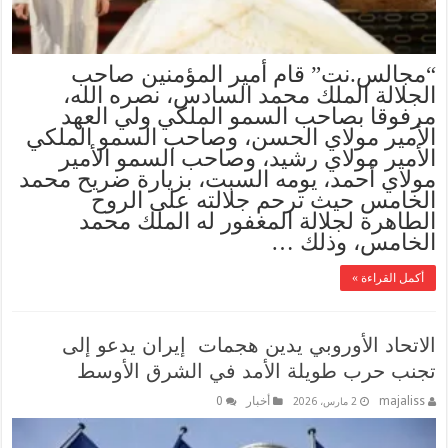
“مجالس.نت” قام أمير المؤمنين صاحب
الجلالة الملك محمد السادس، نصره الله،
مرفوقا بصاحب السمو الملكي ولي العهد
الأمير مولاي الحسن، وصاحب السمو الملكي
الأمير مولاي رشيد، وصاحب السمو الأمير
مولاي أحمد، يومه السبت، بزيارة ضريح محمد
الخامس حيث ترحم جلالته على الروح
الطاهرة لجلالة المغفور له الملك محمد
الخامس، وذلك …
أكمل القراءة »
الاتحاد الأوروبي يدين هجمات إيران يدعو إلى
تجنب حرب طويلة الأمد في الشرق الأوسط
majaliss
أخبار
0
2 مارس، 2026