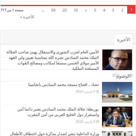
1
...
30
20
10
»
5
4
3
2
صفحة 1 من 717
الأخيرة »
الأخيرة
الأشهر
الأمين العام لحزب الشورى والاستقلال يهنئ صاحب الجلالة
الملك محمد السادس نصره الله بمناسبة تعيين ولي العهد
الأمير مولاي الحسن منسقا لمكاتب ومصالح القوات
تعليقات
المسلحة الملكية
4 مايو، 2026
الوسوم
تشاد .. افتتاح مسجد محمد السادس بانجامينا
9 مارس، 2026
بوريطة: جلالة الملك محمد السادس يعتبر دائما أمن
واستقرار دول الخليج العربي من أمن المغرب
9 مارس، 2026
وزارة الداخلية تنفي إصدار مذكرة حول اختطاف الأطفال