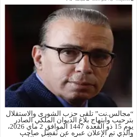
“مجالس.نت” تلقى حزب الشورى والاستقلال
بترحيب وابتهاج بلاغ الديوان الملكي الصادر
يوم 15 ذو القعدة 1447 الموافق 2 ماي 2026،
والذي تم الإعلان عبره عن تفضل صاحب