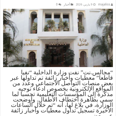
majaliss
أخبار
0
9 مارس، 2026
“مجالس.نت” نفت وزارة الداخلية “نفيا
قاطعا” معطيات وأخبار زائفة تم تداولها عبر
بعض منصات التواصل الاجتماعي وعدد من
المواقع الإلكترونية بخصوص ادعاء توجيه
مذكرة إلى المؤسسات التعليمية تحسبا لما
سمي بظاهرة اختطاف الأطفال. وأوضحت
الوزارة، في بلاغ لها، أنه “تم خلال الساعات
الأخيرة تسجيل تداول معطيات وأخبار زائفة
عبر بعض …