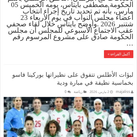
الحكومة مصطفى بايتاس، يومه الخميس 05
مارس، بأنه تم تحديد تاريخ إجراء انتخاب
أعضاء مجلس النواب في يوم الأربعاء 23
شتنبر 2026 .وأوضح بايتاس خلال لقاء صحفي
عقب الاجتماع الأسبوعي للمجلس أن مجلس
الحكومة صادق على مشروع المرسوم رقم
…
أكمل القراءة »
لبؤات الأطلس تتفوق على نظيراتها بوركينا فاسو
بخماسية نظيفة في مبارة ودية
majaliss
رياضة
0
2 مارس، 2026